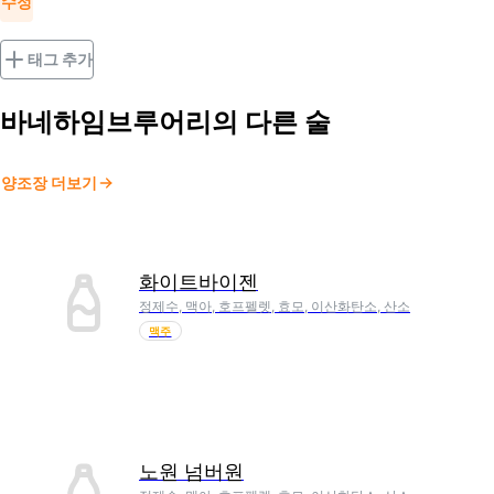
수정
태그 추가
바네하임브루어리
의 다른 술
양조장 더보기
화이트바이젠
정제수, 맥아, 호프펠렛, 효모, 이산화탄소, 산소
맥주
노원 넘버원