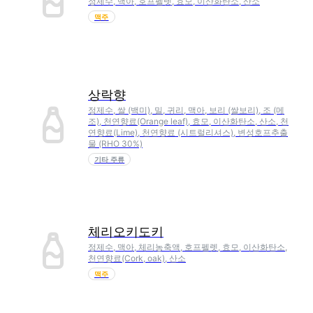
정제수, 맥아, 호프펠렛, 효모, 이산화탄소, 산소
맥주
상락향
정제수, 쌀 (백미), 밀, 귀리, 맥아, 보리 (쌀보리), 조 (메
조), 천연향료(Orange leaf), 효모, 이산화탄소, 산소, 천
연향료(Lime), 천연향료 (시트럴리셔스), 변성호프추출
물 (RHO 30%)
기타 주류
체리오키도키
정제수, 맥아, 체리농축액, 호프펠렛, 효모, 이산화탄소,
천연향료(Cork, oak), 산소
맥주