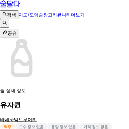
검색
지도/모임
술장고
커뮤니티
더보기
공유
술 상세 정보
유자퀸
바네하임브루어리
맥주
도수 정보 없음
용량 정보 없음
가격 정보 없음