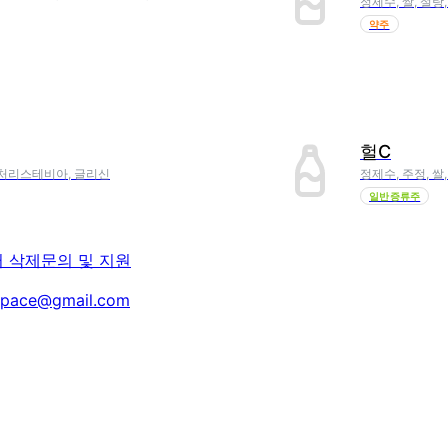
정제수, 쌀, 설탕
약주
헐C
효소처리스테비아, 글리신
정제수, 주정, 쌀
일반증류주
터 삭제
문의 및 지원
space@gmail.com