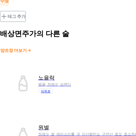
수정
태그 추가
배상면주가
의 다른 술
양조장 더보기
노을락
벌꿀, 정제수, 브랜디
리큐르
원별
정제수, 쌀, 에리스리톨, 국, 이산화탄소, 구연산, 효모, 효