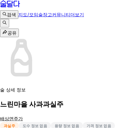
검색
지도/모임
술장고
커뮤니티
더보기
공유
술 상세 정보
느린마을 사과과실주
배상면주가
과실주
도수 정보 없음
용량 정보 없음
가격 정보 없음