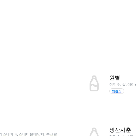
원별
정제수, 쌀, 에
막걸리
생산사춘
소처리스테비아, 스테비올배당체, 수크랄