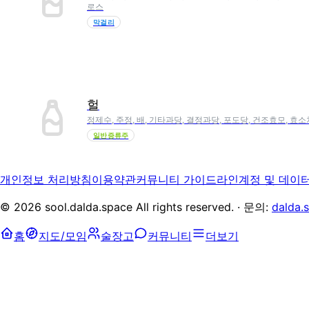
로스
막걸리
헐
정제수, 주정, 배, 기타과당, 결정과당, 포도당, 건조효모, 
일반증류주
개인정보 처리방침
이용약관
커뮤니티 가이드라인
계정 및 데이
©
2026
sool.dalda.space All rights reserved. · 문의:
dalda.
홈
지도/모임
술장고
커뮤니티
더보기