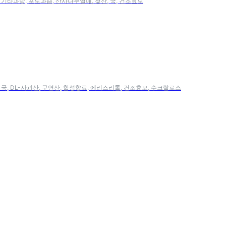
, 기타과당, 포도과즙, 산사나무열매, 젖산, 국, 건조효모
, 국, DL-사과산, 구연산, 합성향료, 에리스리톨, 건조효모, 수크랄로스