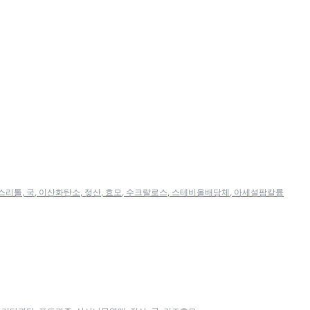
리스리톨, 국, 이산화탄소, 젖산, 효모, 수크랄로스, 스테비올배당체, 아세설팜칼륨