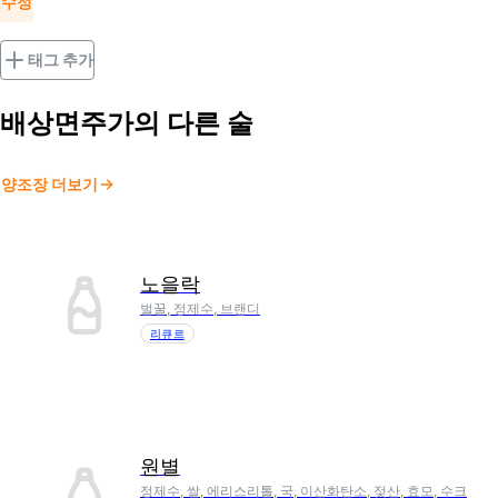
수정
태그 추가
배상면주가
의 다른 술
양조장 더보기
노을락
벌꿀, 정제수, 브랜디
리큐르
원별
정제수, 쌀, 에리스리톨, 국, 이산화탄소, 젖산, 효모, 수크