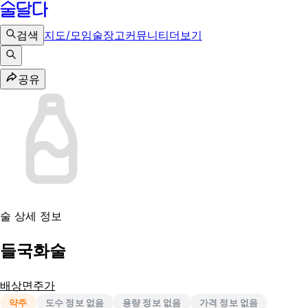
검색
지도/모임
술장고
커뮤니티
더보기
공유
술 상세 정보
들국화술
배상면주가
약주
도수 정보 없음
용량 정보 없음
가격 정보 없음