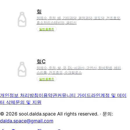
헐
정제수, 주정, 배, 기타과당, 결정과당, 포도당, 건조효모,
효소처리스테비아, 글리신
일반증류주
헐C
정제수, 주정, 쌀, 국, DL-사과산, 구연산, 합성향료, 에리
스리톨, 건조효모, 수크랄로스
일반증류주
개인정보 처리방침
이용약관
커뮤니티 가이드라인
계정 및 데이
터 삭제
문의 및 지원
©
2026
sool.dalda.space All rights reserved. · 문의:
dalda.space@gmail.com