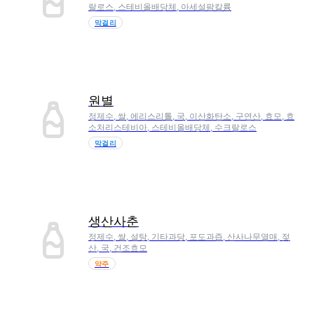
랄로스, 스테비올배당체, 아세설팜칼륨
막걸리
원별
정제수, 쌀, 에리스리톨, 국, 이산화탄소, 구연산, 효모, 효
소처리스테비아, 스테비올배당체, 수크랄로스
막걸리
생산사춘
정제수, 쌀, 설탕, 기타과당, 포도과즙, 산사나무열매, 젖
산, 국, 건조효모
약주