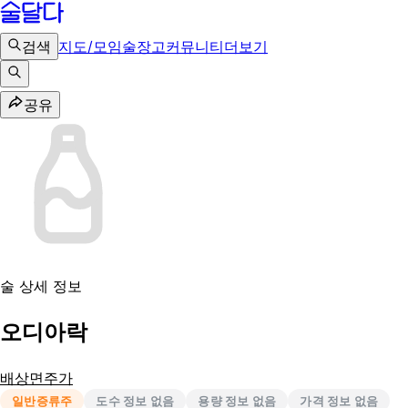
검색
지도/모임
술장고
커뮤니티
더보기
공유
술 상세 정보
오디아락
배상면주가
일반증류주
도수 정보 없음
용량 정보 없음
가격 정보 없음