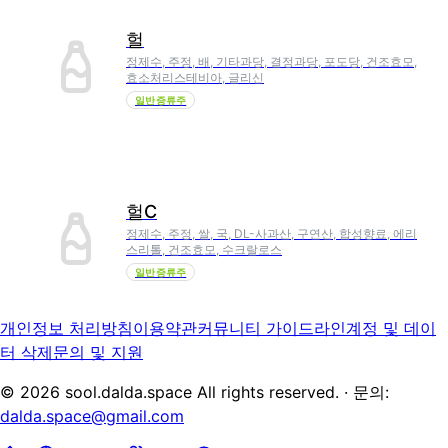
헐
정제수, 주정, 배, 기타과당, 결정과당, 포도당, 건조효모,
효소처리스테비아, 글리신
일반증류주
헐C
정제수, 주정, 쌀, 국, DL-사과산, 구연산, 합성향료, 에리
스리톨, 건조효모, 수크랄로스
일반증류주
개인정보 처리방침
이용약관
커뮤니티 가이드라인
계정 및 데이
터 삭제
문의 및 지원
©
2026
sool.dalda.space All rights reserved. · 문의:
dalda.space@gmail.com