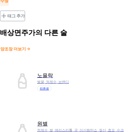
수정
태그 추가
배상면주가
의 다른 술
양조장 더보기
노을락
벌꿀, 정제수, 브랜디
리큐르
원별
정제수, 쌀, 에리스리톨, 국, 이산화탄소, 젖산, 효모, 수크