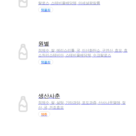
랄로스, 스테비올배당체, 아세설팜칼륨
막걸리
원별
정제수, 쌀, 에리스리톨, 국, 이산화탄소, 구연산, 효모, 효
소처리스테비아, 스테비올배당체, 수크랄로스
막걸리
생산사춘
정제수, 쌀, 설탕, 기타과당, 포도과즙, 산사나무열매, 젖
산, 국, 건조효모
약주