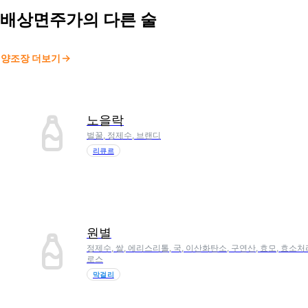
배상면주가
의 다른 술
양조장 더보기
노을락
벌꿀, 정제수, 브랜디
리큐르
원별
정제수, 쌀, 에리스리톨, 국, 이산화탄소, 구연산, 효모, 효
로스
막걸리