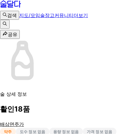
검색
지도/모임
술장고
커뮤니티
더보기
공유
술 상세 정보
활인18품
배상면주가
약주
도수 정보 없음
용량 정보 없음
가격 정보 없음