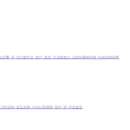
리스리톨, 국, 이산화탄소, 젖산, 효모, 수크랄로스, 스테비올배당체, 아세설팜칼륨
, 기타과당, 포도과즙, 산사나무열매, 젖산, 국, 건조효모