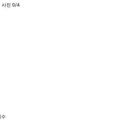
· 사진
0
/
4
제수