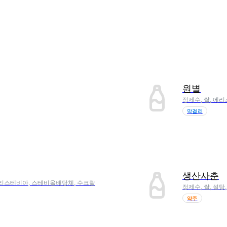
원별
정제수, 쌀, 에
막걸리
생산사춘
소처리스테비아, 스테비올배당체, 수크랄
정제수, 쌀, 설탕
약주