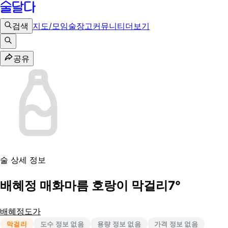
검색
지도/모임
술장고
커뮤니티
더보기
공유
술 상세 정보
배혜정 매화마름 호랑이 막걸리7°
배혜정도가
막걸리
도수 정보 없음
용량 정보 없음
가격 정보 없음