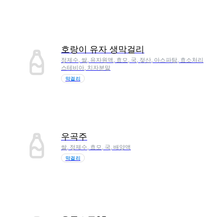
호랑이 유자 생막걸리
정제수, 쌀, 유자원액, 효모, 국, 젖산, 아스파탐, 효소처리
스테비아, 치자분말
막걸리
우곡주
쌀, 정제수, 효모, 국, 배양액
막걸리