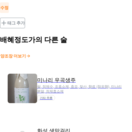
수정
태그 추가
배혜정도가
의 다른 술
양조장 더보기
미나리 우곡생주
쌀, 정제수, 조효소제, 효모, 젖산, 향료 (참외향), 미나리
분말, 정제효소제
기타 주류
화성 생막걸리