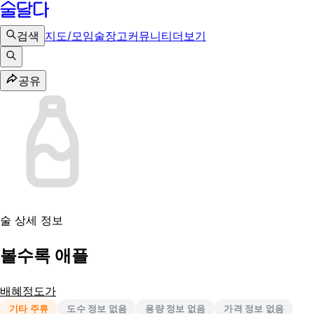
검색
지도/모임
술장고
커뮤니티
더보기
공유
술 상세 정보
볼수록 애플
배혜정도가
기타 주류
도수 정보 없음
용량 정보 없음
가격 정보 없음