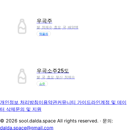
우곡주
쌀, 정제수, 효모, 국, 배양액
막걸리
우곡소주25도
쌀, 국, 효모, 젖산, 정제수
소주
개인정보 처리방침
이용약관
커뮤니티 가이드라인
계정 및 데이
터 삭제
문의 및 지원
©
2026
sool.dalda.space All rights reserved. · 문의:
dalda.space@gmail.com