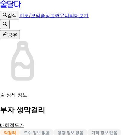
검색
지도/모임
술장고
커뮤니티
더보기
공유
술 상세 정보
부자 생막걸리
배혜정도가
막걸리
도수 정보 없음
용량 정보 없음
가격 정보 없음