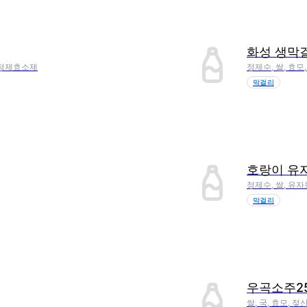
화성 생막
, 정제효소제
정제수, 쌀, 효모
막걸리
호랑이 유
정제수, 쌀, 유자
막걸리
우곡소주2
쌀, 국, 효모, 젖