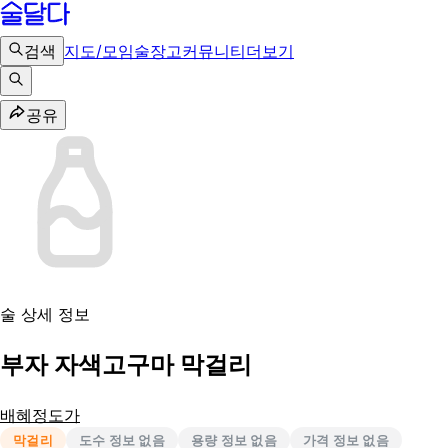
검색
지도/모임
술장고
커뮤니티
더보기
공유
술 상세 정보
부자 자색고구마 막걸리
배혜정도가
막걸리
도수 정보 없음
용량 정보 없음
가격 정보 없음