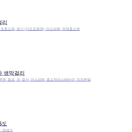
걸리
, 조효소제, 젖산 (산도조절제), 아스파탐, 정제효소제
자 생막걸리
원액, 효모, 국, 젖산, 아스파탐, 효소처리스테비아, 치자분말
5도
산, 정제수