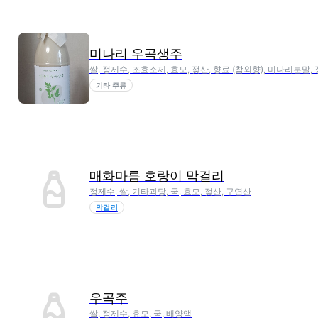
미나리 우곡생주
쌀, 정제수, 조효소제, 효모, 젖산, 향료 (참외향), 미나리분말
기타 주류
매화마름 호랑이 막걸리
정제수, 쌀, 기타과당, 국, 효모, 젖산, 구연산
막걸리
우곡주
쌀, 정제수, 효모, 국, 배양액