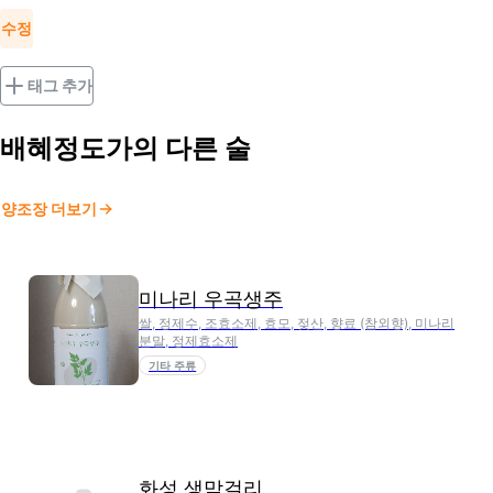
수정
태그 추가
배혜정도가
의 다른 술
양조장 더보기
미나리 우곡생주
쌀, 정제수, 조효소제, 효모, 젖산, 향료 (참외향), 미나리
분말, 정제효소제
기타 주류
화성 생막걸리