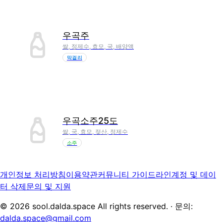
우곡주
쌀, 정제수, 효모, 국, 배양액
막걸리
우곡소주25도
쌀, 국, 효모, 젖산, 정제수
소주
개인정보 처리방침
이용약관
커뮤니티 가이드라인
계정 및 데이
터 삭제
문의 및 지원
©
2026
sool.dalda.space All rights reserved. · 문의:
dalda.space@gmail.com