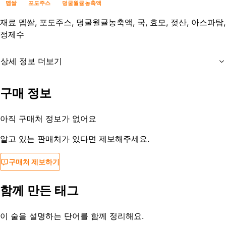
멥쌀
포도주스
덩굴월귤농축액
재료
멥쌀, 포도주스, 덩굴월귤농축액, 국, 효모, 젖산, 아스파탐,
정제수
상세 정보 더보기
유통기한
제조일로부터 18일까지
구매 정보
등록일
2013-08-29
아직 구매처 정보가 없어요
알고 있는 판매처가 있다면 제보해주세요.
구매처 제보하기
함께 만든 태그
이 술을 설명하는 단어를 함께 정리해요.