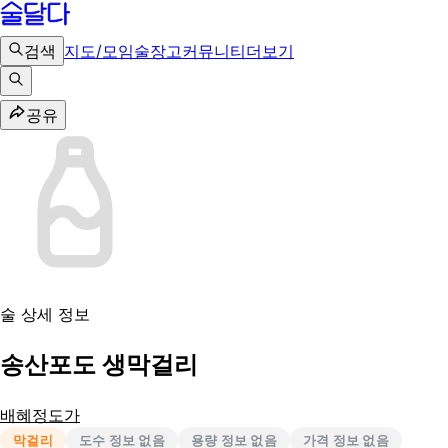
검색
지도/모임
술장고
커뮤니티
더보기
공유
술 상세 정보
송산포도 생막걸리
배혜정도가
막걸리
도수 정보 없음
용량 정보 없음
가격 정보 없음