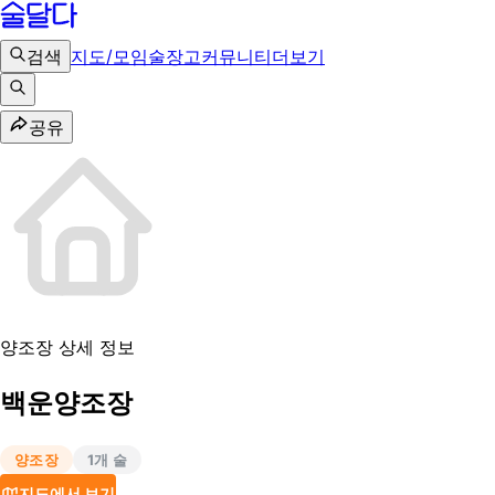
검색
지도/모임
술장고
커뮤니티
더보기
공유
양조장 상세 정보
백운양조장
양조장
1
개 술
지도에서 보기