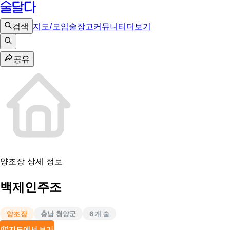
검색
지도/모임
술장고
커뮤니티
더보기
공유
양조장 상세 정보
백제인주조
양조장
충남 청양군
6
개 술
지도에서 보기