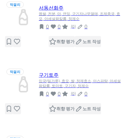
막걸리
서동선화주
멥쌀, 전분, 마, 연잎, 구기자나무열매, 조제종국, 효
모, 아세설팜칼륨, 정제수
0
0
0
(
0
)
취향 평가
노트 작성
막걸리
구기토주
입국(밀가루), 효모, 쌀, 정제효소, 아스파탐, 아세설
팜칼륨, 토마토, 구기자, 정제수
0
0
0
(
0
)
취향 평가
노트 작성