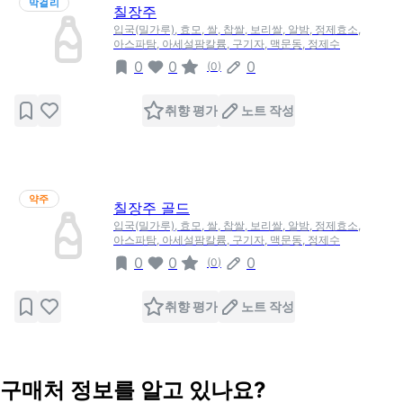
막걸리
칠장주
입국(밀가루), 효모, 쌀, 찹쌀, 보리쌀, 알밤, 정제효소,
아스파탐, 아세설팜칼륨, 구기자, 맥문동, 정제수
0
0
0
(
0
)
취향 평가
노트 작성
약주
칠장주 골드
입국(밀가루), 효모, 쌀, 찹쌀, 보리쌀, 알밤, 정제효소,
아스파탐, 아세설팜칼륨, 구기자, 맥문동, 정제수
0
0
0
(
0
)
취향 평가
노트 작성
구매처 정보를 알고 있나요?