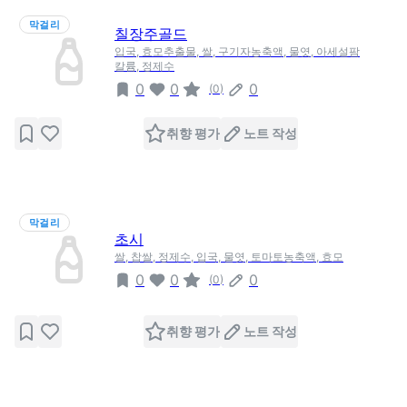
막걸리
칠장주골드
입국, 효모추출물, 쌀, 구기자농축액, 물엿, 아세설팜
칼륨, 정제수
0
0
0
(
0
)
취향 평가
노트 작성
막걸리
초시
쌀, 찹쌀, 정제수, 입국, 물엿, 토마토농축액, 효모
0
0
0
(
0
)
취향 평가
노트 작성