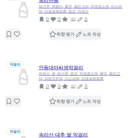
속리단풍
밀가루, 팽화미, 물엿, 올리고당, 정제효소제, 아스파
탐, 아세설팜칼륨, 효모, 정제수
0
0
0
(
0
)
취향 평가
노트 작성
막걸리
안동대마씨생막걸리
정제수, 쌀, 밀가루, 효모, 정제효소제, 물엿, 올리고
당, 삼씨앗분말, 아스파탐, 아세설팜칼륨
0
0
0
(
0
)
취향 평가
노트 작성
막걸리
속리산 대추 쌀 막걸리