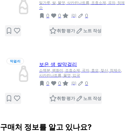
밀가루, 쌀, 물엿, 삭카린나트륨, 조효소제, 곡자, 정제
수
0
0
0
(
0
)
취향 평가
노트 작성
막걸리
보은 생 쌀막걸리
소맥분, 팽화미, 조효소제, 곡자, 효모, 젖산, 정제수,
사카린나트륨, 물엿, 입국
0
0
0
(
0
)
취향 평가
노트 작성
구매처 정보를 알고 있나요?