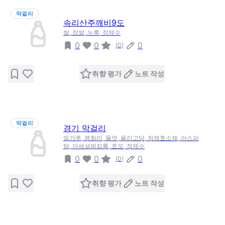
막걸리
속리산주깨비9도
쌀, 찹쌀, 누룩, 정제수
0
0
0
(
0
)
취향 평가
노트 작성
막걸리
경기 막걸리
밀가루, 팽화미, 물엿, 올리고당, 정제효소제, 아스파
탐, 아세설팜칼륨, 효모, 정제수
0
0
0
(
0
)
취향 평가
노트 작성