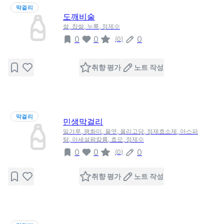
막걸리
도깨비술
쌀, 찹쌀, 누룩, 정제수
0
0
0
(
0
)
취향 평가
노트 작성
막걸리
민생막걸리
밀가루, 팽화미, 물엿, 올리고당, 정제효소제, 아스파
탐, 아세설팜칼륨, 효모, 정제수
0
0
0
(
0
)
취향 평가
노트 작성