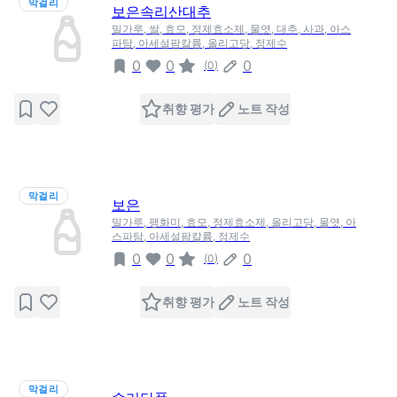
막걸리
보은속리산대추
밀가루, 쌀, 효모, 정제효소제, 물엿, 대추, 사과, 아스
파탐, 아세설팜칼륨, 올리고당, 정제수
0
0
0
(
0
)
취향 평가
노트 작성
막걸리
보은
밀가루, 팽화미, 효모, 정제효소제, 올리고당, 물엿, 아
스파탐, 아세설팜칼륨, 정제수
0
0
0
(
0
)
취향 평가
노트 작성
막걸리