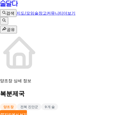
검색
지도/모임
술장고
커뮤니티
더보기
공유
양조장 상세 정보
복분제국
양조장
전북 진안군
9
개 술
지도에서 보기