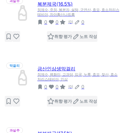
과실주
복분제국(16.5%)
정제수, 주정, 복분자, 설탕, 구연산, 효모, 효소처리스
테비아, 차아황산나트륨
0
0
0
(
0
)
취향 평가
노트 작성
막걸리
금산인삼생막걸리
정제수, 팽화미, 고과당, 입국, 누룩, 효모, 젖산, 효소
처리스테비아, 인삼
0
0
0
(
0
)
취향 평가
노트 작성
과실주