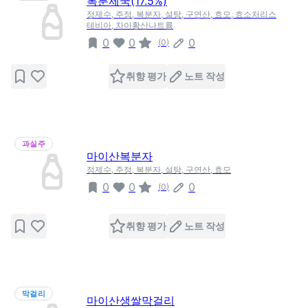
복분제국(17.5%)
정제수, 주정, 복분자, 설탕, 구연산, 효모, 효소처리스
테비아, 차아황산나트륨
0
0
0
(
0
)
취향 평가
노트 작성
과실주
마이산복분자
정제수, 주정, 복분자, 설탕, 구연산, 효모
0
0
0
(
0
)
취향 평가
노트 작성
막걸리
마이산생쌀막걸리