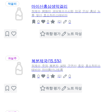
막걸리
마이산홍삼생막걸리
정제수, 팽화미, 과당옥수수시럽, 입국, 인삼, 홍삼, 누
룩, 젖산, 효소처리스테비아
0
0
0
(
0
)
취향 평가
노트 작성
과실주
복분제국(15.5%)
정제수, 주정, 복분자, 설탕, 구연산, 효모, 효소처리스
테비아, 차아황산나트륨
0
0
0
(
0
)
취향 평가
노트 작성