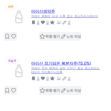
약주
마이산생약주
정제수, 팽화미, 입국, 누룩, 효모, 효소처리스테비아
0
0
0
(
0
)
취향 평가
노트 작성
과실주
마이산 정기담은 복분자주(15.0%)
정제수, 주정, 복분자, 설탕, 구연산, 효모, 효소처리스
테비아, 차아황산나트륨
0
0
0
(
0
)
취향 평가
노트 작성