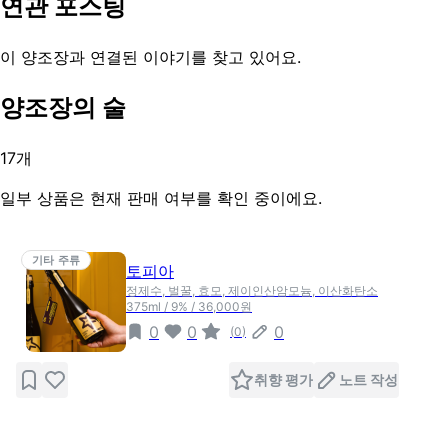
연관 포스팅
이 양조장과 연결된 이야기를 찾고 있어요.
양조장의 술
17
개
일부 상품은 현재 판매 여부를 확인 중이에요.
기타 주류
토피아
정제수, 벌꿀, 효모, 제이인산암모늄, 이산화탄소
375ml / 9% / 36,000원
0
0
0
(
0
)
취향 평가
노트 작성