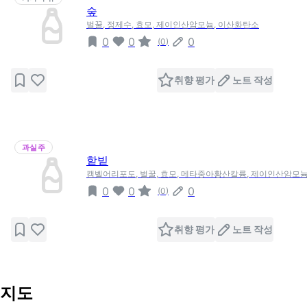
숲
벌꿀, 정제수, 효모, 제이인산암모늄, 이산화탄소
0
0
0
(
0
)
취향 평가
노트 작성
과실주
핱빝
캠벨어리포도, 벌꿀, 효모, 메타중아황산칼륨, 제이인산암모
0
0
0
(
0
)
취향 평가
노트 작성
지도