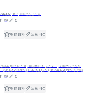
효모추출물, 효모, 제이인산암모늄
0
(
0
)
취향 평가
노트 작성
, 정제수 (여과된 식수), 이산화탄소 (탄산가스), 제이인산암모늄
모 (와인용 건조효모), L-주석산 (산도), 효모추출물 (효모영양제)
0
(
0
)
취향 평가
노트 작성