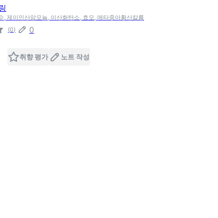
링
제수, 제이인산암모늄, 이산화탄소, 효모, 메타중아황산칼륨
0
(
0
)
취향 평가
노트 작성