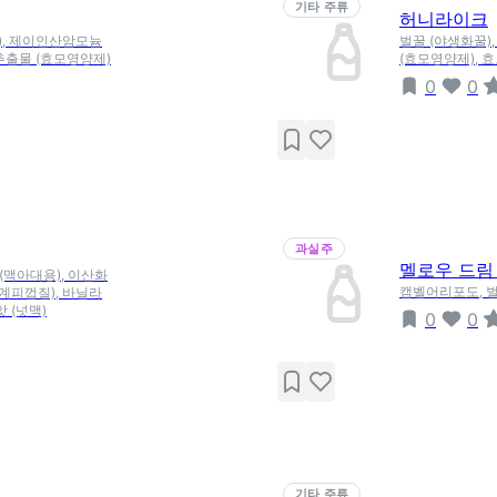
기타 주류
허니라이크
스), 제이인산암모늄
벌꿀 (야생화꿀)
모추출물 (효모영양제)
(효모영양제), 
0
0
과실주
멜로우 드림 
 (맥아대용), 이산화
캠벨어리포도, 
조계피껍질), 바닐라
 (넛맥)
0
0
기타 주류