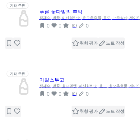
기타 주류
푸른 꽃다발의 추억
정제수, 벌꿀, 이산화탄소, 효모추출물, 효모, L-주석산, 제
0
0
0
(
0
)
취향 평가
노트 작성
기타 주류
마일스투고
정제수, 벌꿀, 호프펠렛, 이산화탄소, 효모, 효모추출물, 제
0
0
0
(
0
)
취향 평가
노트 작성