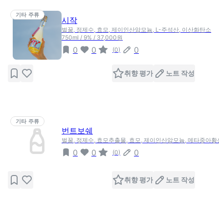
기타 주류
시작
벌꿀, 정제수, 효모, 제이인산암모늄, L-주석산, 이산화탄소
750ml / 9% / 37,000원
0
0
0
(
0
)
취향 평가
노트 작성
기타 주류
번트보쉐
벌꿀, 정제수, 효모추출물, 효모, 제이인산암모늄, 메타중아
0
0
0
(
0
)
취향 평가
노트 작성