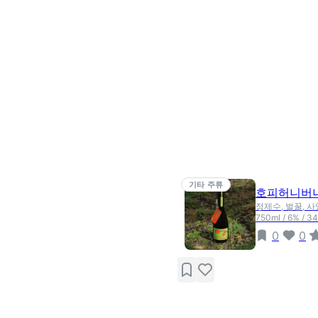
기타 주류
호피허니버
정제수, 벌꿀, 
750ml / 6% / 
0
0