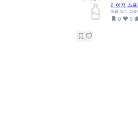
레이지 스프
벌꿀, 딸기, 정
0
0
늄