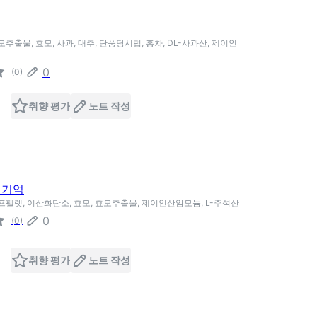
모추출물, 효모, 사과, 대추, 단풍당시럽, 홍차, DL-사과산, 제이인
0
(
0
)
취향 평가
노트 작성
 기억
호프펠렛, 이산화탄소, 효모, 효모추출물, 제이인산암모늄, L-주석산
0
(
0
)
취향 평가
노트 작성