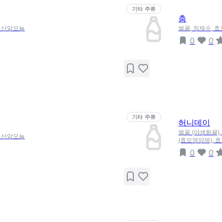
기타 주류
춤
이인산암모늄
벌꿀, 정제수, 
0
0
기타 주류
허니데이
벌꿀 (야생화꿀)
이인산암모늄
(효모영양제), 효
0
0