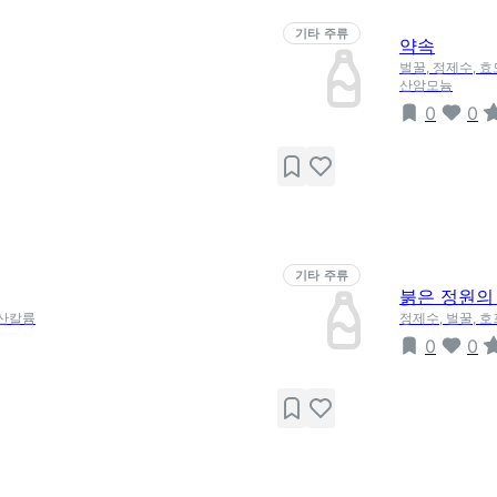
기타 주류
약속
벌꿀, 정제수, 효
산암모늄
0
0
기타 주류
붉은 정원의
황산칼륨
정제수, 벌꿀, 
0
0