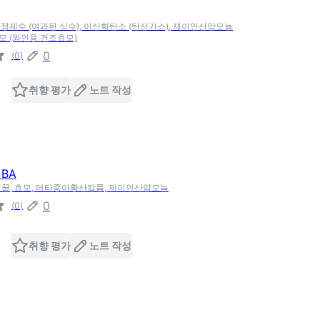
, 정제수 (여과된 식수), 이산화탄소 (탄산가스), 제이인산암모늄
효모 (와인용 건조효모)
0
(
0
)
취향 평가
노트 작성
BA
벌꿀, 효모, 메타중아황산칼륨, 제이인산암모늄
0
(
0
)
취향 평가
노트 작성