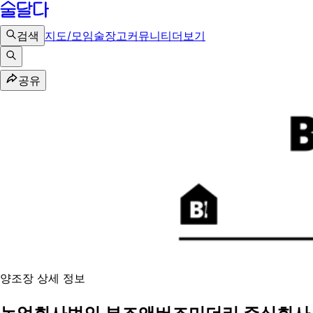
검색
지도/모임
술장고
커뮤니티
더보기
공유
양조장 상세 정보