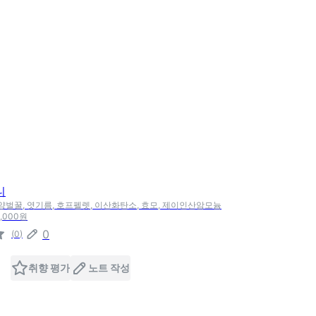
니
사양벌꿀, 엿기름, 호프펠렛, 이산화탄소, 효모, 제이인산암모늄
34,000원
0
(
0
)
취향 평가
노트 작성