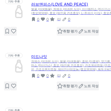
기타 주류
러브앤피스(LOVE AND PEACE)
벌꿀 (야생화꿀), 정제수 (여과된 식수), 이산화탄소 (탄산가
(효모영양제), 효모 (와인용 건조효모), L-주석산 (산도), 효
0
0
0
(
0
)
취향 평가
노트 작성
기타 주류
미드나잇
정제수 (여과된 식수), 벌꿀 (야생화꿀), 호박 (단호박), 엿기름
탄소 (탄산가스), 효모 (와인용 건조효모), 건조계피껍질 (건
빈, 건조오렌지껍질, 제이인산암모늄 (효모영양제), 육두구씨앗
0
0
0
(
0
)
취향 평가
노트 작성
기타 주류