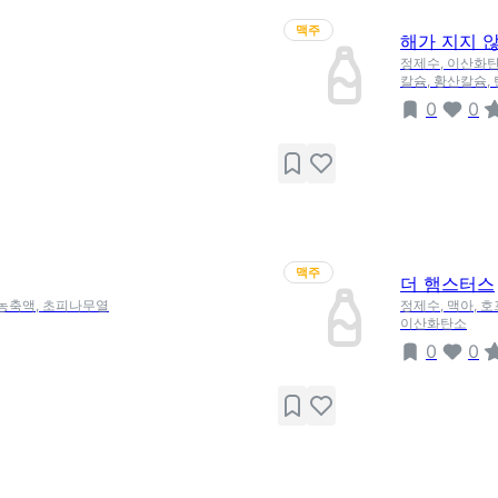
맥주
해가 지지 
정제수, 이산화탄
칼슘, 황산칼슘,
0
0
맥주
더 햄스터스
자농축액, 초피나무열
정제수, 맥아, 
이산화탄소
0
0