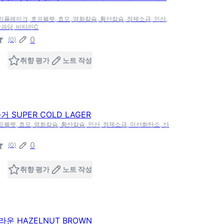
귀리플레이크, 호프펠렛, 효모, 염화칼슘, 황산칼슘, 정제소금, 인산,
과당, 비타민C
0
(
0
)
취향 평가
노트 작성
 SUPER COLD LAGER
프펠렛, 효모, 염화칼슘, 황산칼슘, 인산, 정제소금, 이산화탄소, 산
0
(
0
)
취향 평가
노트 작성
운 HAZELNUT BROWN