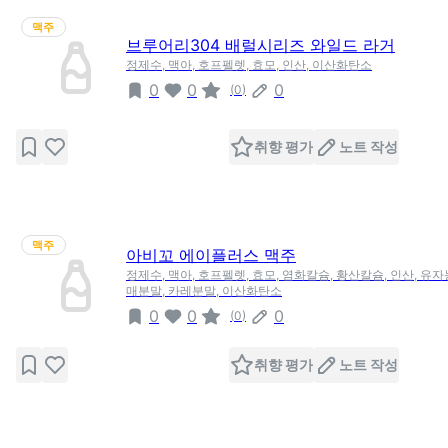
맥주
브루어리304 배럴시리즈 와일드 라거
정제수, 맥아, 호프펠렛, 효모, 인산, 이산화탄소
0
0
0
(
0
)
취향 평가
노트 작성
맥주
아비꼬 에이플러스 맥주
정제수, 맥아, 호프펠렛, 효모, 염화칼슘, 황산칼슘, 인산, 유
매분말, 카레분말, 이산화탄소
0
0
0
(
0
)
취향 평가
노트 작성