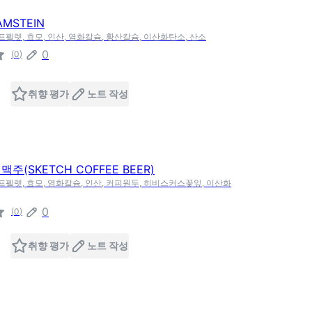
MSTEIN
프펠렛, 효모, 인산, 염화칼슘, 황산칼슘, 이산화탄소, 산소
0
(
0
)
취향 평가
노트 작성
주(SKETCH COFFEE BEER)
호프펠렛, 효모, 염화칼슘, 인산, 커피원두, 히비스커스꽃잎, 이산화
0
(
0
)
취향 평가
노트 작성