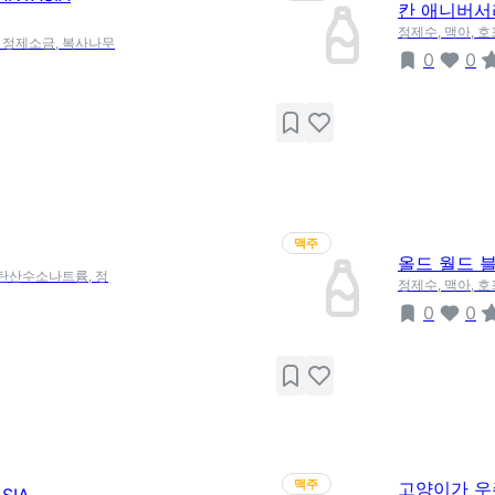
칸 애니버서리
정제수, 맥아, 
, 정제소금, 복사나무
0
0
맥주
올드 월드 블
 탄산수소나트륨, 정
정제수, 맥아, 
0
0
맥주
고양이가 우주