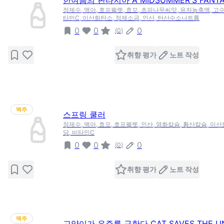
한여름의 판타지아 A MIDSUMMER'S FANTA
정제수, 맥아, 호프펠렛, 효모, 초피나무씨앗, 유자농축액, 고수
타민C, 이산화탄소, 정제소금, 인산, 탄산수소나트륨
0
0
0
(
0
)
취향 평가
노트 작성
맥주
스프링 쿨러
정제수, 맥아, 효모, 호프펠렛, 인산, 염화칼슘, 황산칼슘, 이산
당, 비타민C
0
0
0
(
0
)
취향 평가
노트 작성
맥주
고양이가 우주를 구한다 CAT SAVES THE UN