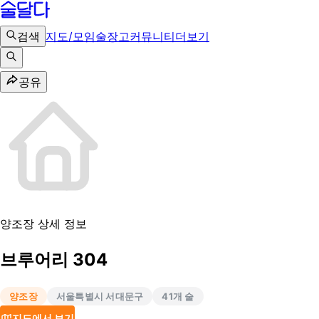
검색
지도/모임
술장고
커뮤니티
더보기
공유
양조장 상세 정보
브루어리 304
양조장
서울특별시 서대문구
41
개 술
지도에서 보기