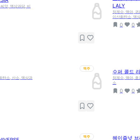
SIA
LALY
씨앗, 액상과당, 비
정제수, 맥아, 
이산화탄소, 액상
0
0
맥주
수퍼 콜드 라거
화탄소, 산소, 액상과
정제수, 맥아, 호
소
0
0
맥주
헤이즐넛 브라
IVERSE