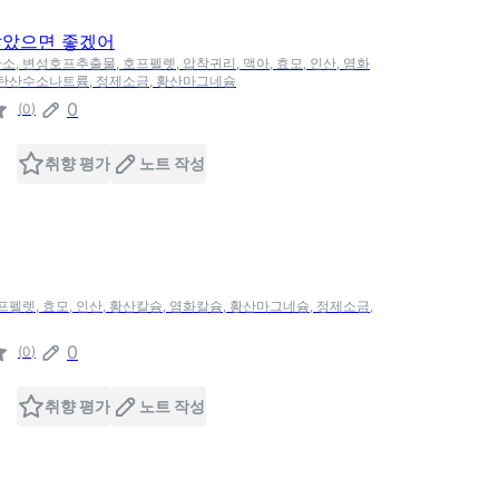
않았으면 좋겠어
소, 변성호프추출물, 호프펠렛, 압착귀리, 맥아, 효모, 인산, 염화
 탄산수소나트륨, 정제소금, 황산마그네슘
0
(
0
)
취향 평가
노트 작성
호프펠렛, 효모, 인산, 황산칼슘, 염화칼슘, 황산마그네슘, 정제소금,
0
(
0
)
취향 평가
노트 작성