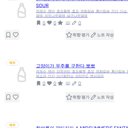
SOUR
정제수, 맥아, 호프펠렛, 효모, 염화칼슘, 황산칼슘, 인산, 산소
열매, 자두나무열매, 살구나무열매
0
0
0
(
0
)
취향 평가
노트 작성
맥주
고양이가 우주를 구한다 뽀뽀
정제수, 맥아, 압착귀리, 호프펠렛, 효모, 염화칼슘, 황산칼슘,
제소금, 인산, 이산화탄소, 비타민C, 액상과당
0
0
0
(
0
)
취향 평가
노트 작성
맥주