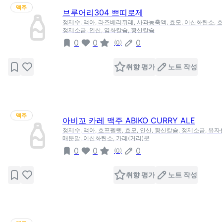
맥주
브루어리304 쁘띠로제
정제수, 맥아, 라즈베리퓌레, 사과농축액, 효모, 이산화탄소, 
정제소금, 인산, 염화칼슘, 황산칼슘
0
0
0
(
0
)
취향 평가
노트 작성
맥주
아비꼬 카레 맥주 ABIKO CURRY ALE
정제수, 맥아, 호프펠렛, 효모, 인산, 황산칼슘, 정제소금, 유
매분말, 이산화탄소, 카레(커리)분
0
0
0
(
0
)
취향 평가
노트 작성