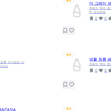
맥주
더 그레이 브렛
정제수, 맥아, 호
몬, 유당분말
0
0
맥주
생활 청룡 
트륨, 탄산칼슘, 이
정제수, 맥아, 
은카카오
0
0
맥주
NTASIA