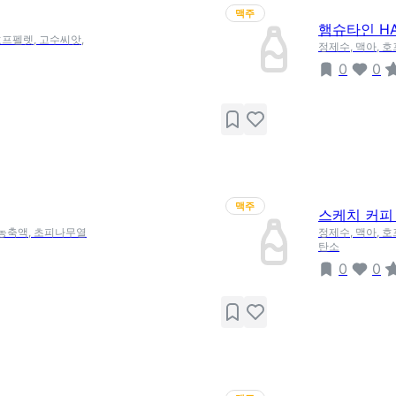
맥주
햄슈타인 HA
호프펠렛, 고수씨앗,
정제수, 맥아, 호
0
0
맥주
스케치 커피 맥
자농축액, 초피나무열
정제수, 맥아, 
탄소
0
0