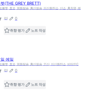
(THE GREY BRETT)
프펠렛, 효모, 염화칼슘, 황산칼슘, 이산화탄소, 산소, 홍차엽, 레
0
(
0
)
취향 평가
노트 작성
페일 에일
호프펠렛, 효모, 염화칼슘, 황산칼슘, 인산, 이산화탄소, 비타민C
0
(
0
)
취향 평가
노트 작성