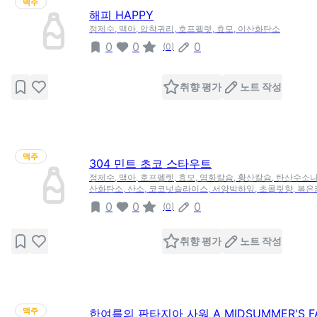
맥주
해피 HAPPY
정제수, 맥아, 압착귀리, 호프펠렛, 효모, 이산화탄소
0
0
0
(
0
)
취향 평가
노트 작성
맥주
304 민트 초코 스타우트
정제수, 맥아, 호프펠렛, 효모, 염화칼슘, 황산칼슘, 탄산수소나
산화탄소, 산소, 코코넛슬라이스, 서양박하잎, 초콜릿향, 볶
0
0
0
(
0
)
취향 평가
노트 작성
맥주
한여름의 판타지아 사워 A MIDSUMMER'S FA