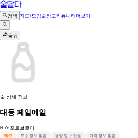
검색
지도/모임
술장고
커뮤니티
더보기
공유
술 상세 정보
대동 페일에일
비어포트브로이
맥주
도수 정보 없음
용량 정보 없음
가격 정보 없음