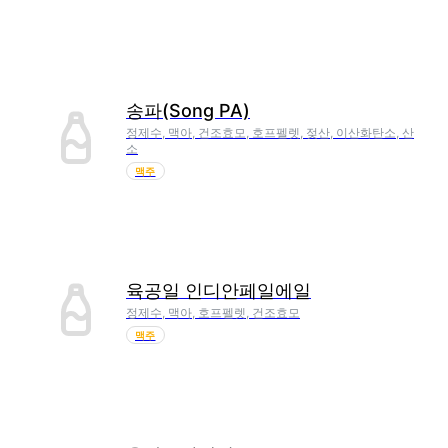
송파(Song PA)
정제수, 맥아, 건조효모, 호프펠렛, 젖산, 이산화탄소, 산
소
맥주
육공일 인디안페일에일
정제수, 맥아, 호프펠렛, 건조효모
맥주