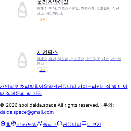
울라호박에일
정제수, 맥아, 건조호박분말, 건조효모, 호프펠렛, 젖산,
산소, 이산화탄소
맥주
저먼필스
정제수, 맥아, 팽화미, 건조효모, 호프펠렛, 산소, 이산화
탄소
맥주
개인정보 처리방침
이용약관
커뮤니티 가이드라인
계정 및 데이
터 삭제
문의 및 지원
©
2026
sool.dalda.space All rights reserved. · 문의:
dalda.space@gmail.com
홈
지도/모임
술장고
커뮤니티
더보기