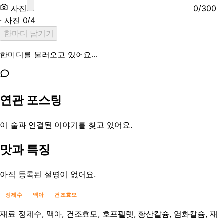
사진
0
/
300
· 사진
0
/
4
한마디 남기기
한마디를 불러오고 있어요…
연관 포스팅
이 술과 연결된 이야기를 찾고 있어요.
맛과 특징
아직 등록된 설명이 없어요.
정제수
맥아
건조효모
재료
정제수, 맥아, 건조효모, 호프펠렛, 황산칼슘, 염화칼슘, 재