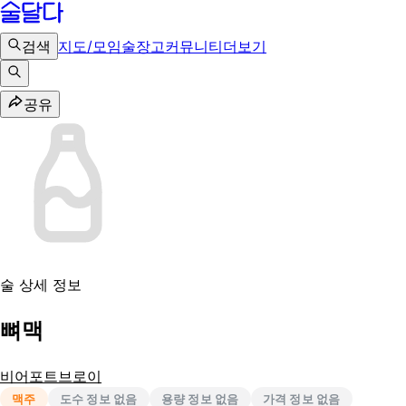
검색
지도/모임
술장고
커뮤니티
더보기
공유
술 상세 정보
뼈맥
비어포트브로이
맥주
도수 정보 없음
용량 정보 없음
가격 정보 없음