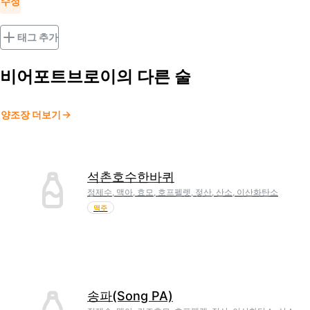
수정
태그 추가
비어포트브로이
의 다른 술
양조장 더보기
석촌호수한바퀴
정제수, 맥아, 효모, 호프펠렛, 젖산, 산소, 이산화탄소
맥주
송파(Song PA)