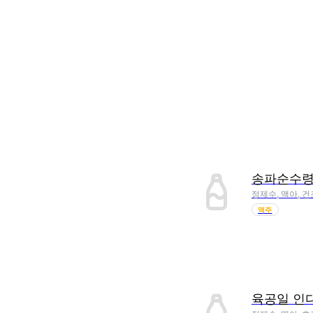
송파순수
정제수, 맥아, 
맥주
육공일 인