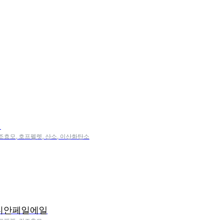
령
건조효모, 호프펠렛, 산소, 이산화탄소
디안페일에일