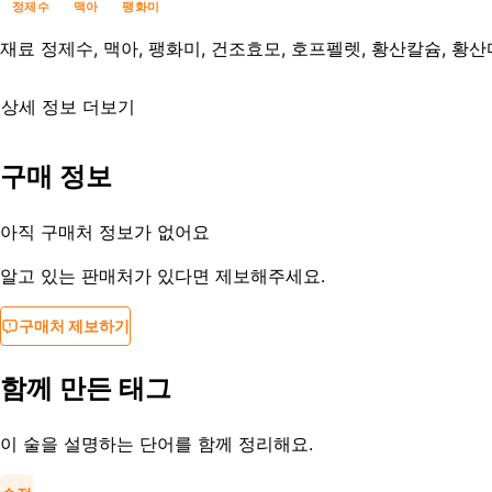
정제수
맥아
팽화미
재료
정제수, 맥아, 팽화미, 건조효모, 호프펠렛, 황산칼슘, 황
상세 정보 더보기
유통기한
제조일로부터 10개월
구매 정보
등록일
2023-07-13
아직 구매처 정보가 없어요
알고 있는 판매처가 있다면 제보해주세요.
구매처 제보하기
함께 만든 태그
이 술을 설명하는 단어를 함께 정리해요.