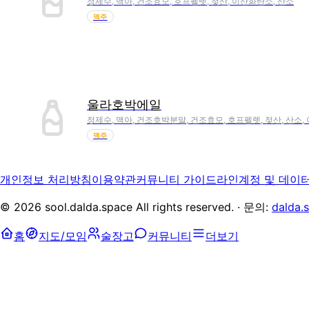
정제수, 맥아, 건조효모, 호프펠렛, 젖산, 이산화탄소, 산소
맥주
울라호박에일
정제수, 맥아, 건조호박분말, 건조효모, 호프펠렛, 젖산, 산소
맥주
개인정보 처리방침
이용약관
커뮤니티 가이드라인
계정 및 데이
©
2026
sool.dalda.space All rights reserved. · 문의:
dalda.
홈
지도/모임
술장고
커뮤니티
더보기