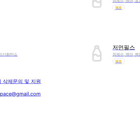
정제수, 맥아, 
맥주
저먼필스
, 이산화탄소
정제수, 맥아, 
맥주
터 삭제
문의 및 지원
space@gmail.com