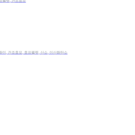
호프펠렛, 건조효모
팽화미, 건조효모, 호프펠렛, 산소, 이산화탄소