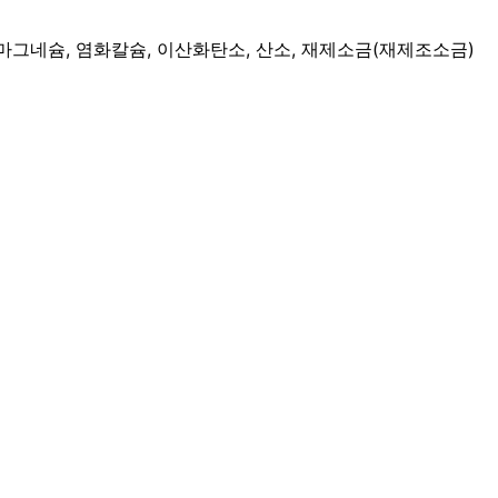
산마그네슘, 염화칼슘, 이산화탄소, 산소, 재제소금(재제조소금)