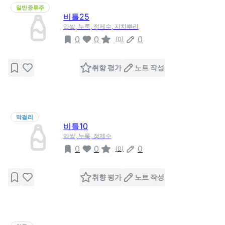
일반증류주
비틀25
멥쌀, 누룩, 정제수, 지치뿌리
0
0
0
(
0
)
취향 평가
노트 작성
막걸리
비틀10
멥쌀, 누룩, 정제수
0
0
0
(
0
)
취향 평가
노트 작성