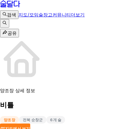
검색
지도/모임
술장고
커뮤니티
더보기
공유
양조장 상세 정보
비틀
양조장
전북 순창군
6
개 술
지도에서 보기