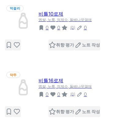
막걸리
비틀10로제
멥쌀, 누룩, 정제수, 돌배나무열매
0
0
0
(
0
)
취향 평가
노트 작성
약주
비틀16로제
멥쌀, 누룩, 정제수, 돌배나무열매
0
0
0
(
0
)
취향 평가
노트 작성