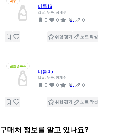
약주
비틀16
멥쌀, 누룩, 정제수
0
0
0
(
0
)
취향 평가
노트 작성
일반증류주
비틀45
멥쌀, 누룩, 정제수
0
0
0
(
0
)
취향 평가
노트 작성
구매처 정보를 알고 있나요?