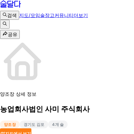
검색
지도/모임
술장고
커뮤니티
더보기
공유
양조장 상세 정보
농업회사법인 사미 주식회사
양조장
경기도 김포
4
개 술
지도에서 보기