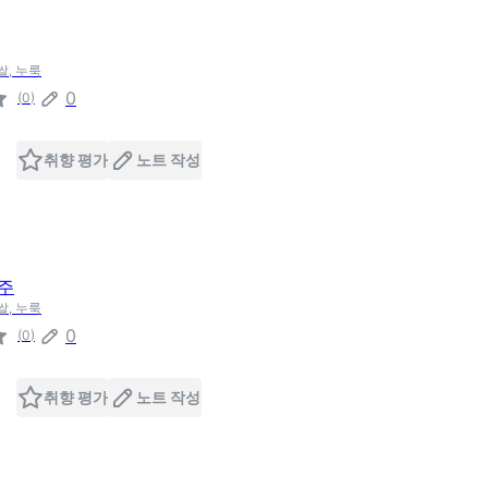
쌀, 누룩
0
(
0
)
취향 평가
노트 작성
주
쌀, 누룩
0
(
0
)
취향 평가
노트 작성