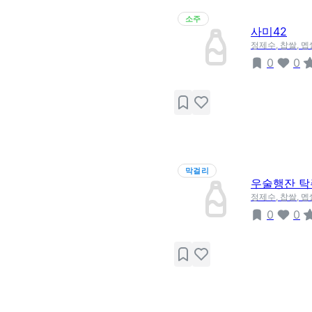
소주
사미42
정제수, 찹쌀, 멥
0
0
막걸리
우술행잔 탁
정제수, 찹쌀, 멥
0
0