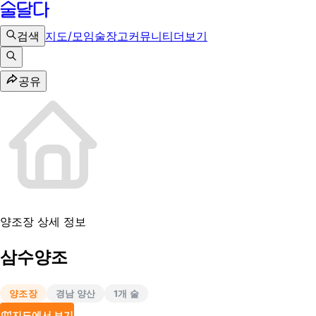
검색
지도/모임
술장고
커뮤니티
더보기
공유
양조장 상세 정보
삼수양조
양조장
경남 양산
1
개 술
지도에서 보기