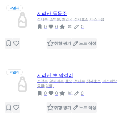
막걸리
지리산 동동주
정제수, 소맥분, 쌀입국, 정제효소, 아스파탐
0
0
0
(
0
)
취향 평가
노트 작성
막걸리
지리산 生 막걸리
소맥분, 알파미분, 효모, 정제수, 정제효소, 아스파탐,
종국(입국)
0
0
0
(
0
)
취향 평가
노트 작성