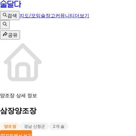
검색
지도/모임
술장고
커뮤니티
더보기
공유
양조장 상세 정보
삼장양조장
양조장
경남 산청군
2
개 술
지도에서 보기