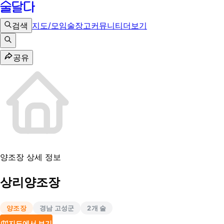
검색
지도/모임
술장고
커뮤니티
더보기
공유
양조장 상세 정보
상리양조장
양조장
경남 고성군
2
개 술
지도에서 보기