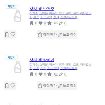
막걸리
상리 생 반전주
정제수, 소맥분, 팽화미, 입국, 물엿, 곡자, 정제효소
제, 효모, 아스파탐, 젖산, 삭카린나트륨
0
0
0
(
0
)
취향 평가
노트 작성
막걸리
상리 생 탁배기
정제수, 소맥분, 팽화미, 입국, 물엿, 효모, 정제효소
제, 곡자, 젖산, 아스파탐, 삭카린나트륨
0
0
0
(
0
)
취향 평가
노트 작성