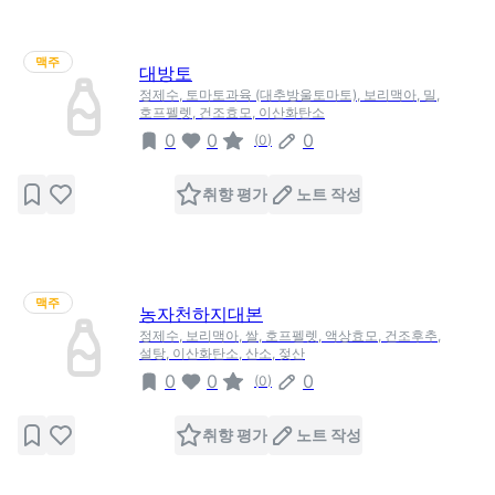
맥주
대방토
정제수, 토마토과육 (대추방울토마토), 보리맥아, 밀,
호프펠렛, 건조효모, 이산화탄소
0
0
0
(
0
)
취향 평가
노트 작성
맥주
농자천하지대본
정제수, 보리맥아, 쌀, 호프펠렛, 액상효모, 건조후추,
설탕, 이산화탄소, 산소, 젖산
0
0
0
(
0
)
취향 평가
노트 작성