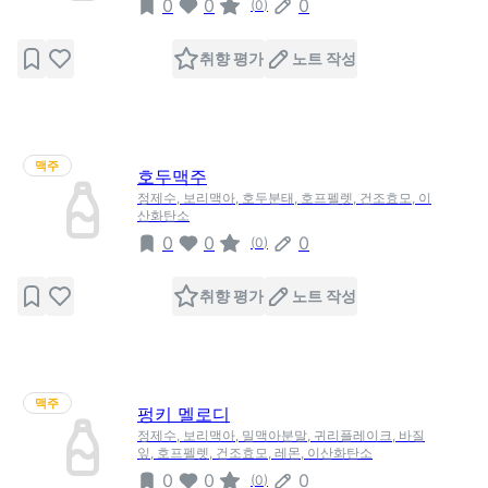
0
0
0
(
0
)
취향 평가
노트 작성
맥주
호두맥주
정제수, 보리맥아, 호두분태, 호프펠렛, 건조효모, 이
산화탄소
0
0
0
(
0
)
취향 평가
노트 작성
맥주
펑키 멜로디
정제수, 보리맥아, 밀맥아분말, 귀리플레이크, 바질
잎, 호프펠렛, 건조효모, 레몬, 이산화탄소
0
0
0
(
0
)