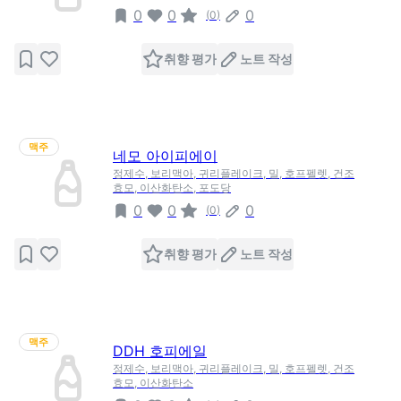
0
0
0
(
0
)
취향 평가
노트 작성
맥주
네모 아이피에이
정제수, 보리맥아, 귀리플레이크, 밀, 호프펠렛, 건조
효모, 이산화탄소, 포도당
0
0
0
(
0
)
취향 평가
노트 작성
맥주
DDH 호피에일
정제수, 보리맥아, 귀리플레이크, 밀, 호프펠렛, 건조
효모, 이산화탄소