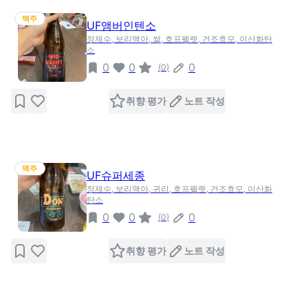
맥주
UF앰버인텐소
정제수, 보리맥아, 쌀, 호프펠렛, 건조효모, 이산화탄
소
0
0
0
(
0
)
취향 평가
노트 작성
맥주
UF슈퍼세종
정제수, 보리맥아, 귀리, 호프펠렛, 건조효모, 이산화
탄소
0
0
0
(
0
)
취향 평가
노트 작성