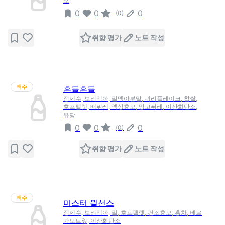
소
0
0
0
(
0
)
취향 평가
노트 작성
맥주
흔들흔들
정제수, 보리맥아, 밀맥아분말, 귀리플레이크, 찹쌀,
호프펠렛, 배퓌레, 액상효모, 망고퓌레, 이산화탄소,
유당
0
0
0
(
0
)
취향 평가
노트 작성
맥주
미스터 윌선스
정제수, 보리맥아, 밀, 호프펠렛, 건조효모, 홍차, 베르
가모트잎, 이산화탄소