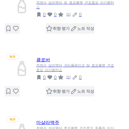
정제수, 보리맥아, 밀, 호프펠렛, 건조효모, 이산화탄
소
0
0
0
(
0
)
취향 평가
노트 작성
맥주
클로버
정제수, 보리맥아, 귀리플레이크, 밀, 호프펠렛, 건조
효모, 이산화탄소
0
0
0
(
0
)
취향 평가
노트 작성
맥주
마샬라맥주
정제수, 보리맥아, 호프펠렛, 건조효모, 침출차, 이산