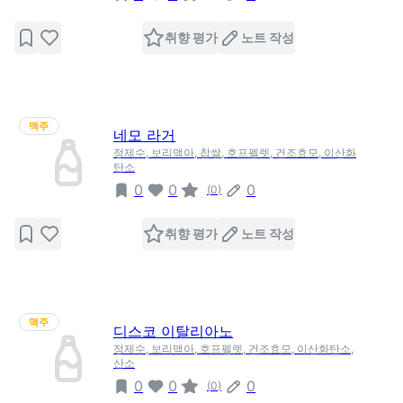
취향 평가
노트 작성
맥주
네모 라거
정제수, 보리맥아, 찹쌀, 호프펠렛, 건조효모, 이산화
탄소
0
0
0
(
0
)
취향 평가
노트 작성
맥주
디스코 이탈리아노
정제수, 보리맥아, 호프펠렛, 건조효모, 이산화탄소,
산소
0
0
0
(
0
)