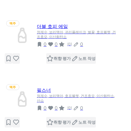
맥주
더블 호피 에일
정제수, 보리맥아, 귀리플레이크, 벌꿀, 호프펠렛, 건
조효모, 이산화탄소
0
0
0
(
0
)
취향 평가
노트 작성
맥주
필스너
정제수, 보리맥아, 호프펠렛, 건조효모, 이산화탄소,
산소
0
0
0
(
0
)
취향 평가
노트 작성