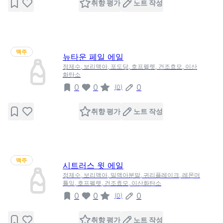
취향 평가
노트 작성
맥주
뉴타운 페일 에일
정제수, 보리맥아, 포도당, 호프펠렛, 건조효모, 이산
화탄소
0
0
0
(
0
)
취향 평가
노트 작성
맥주
시트러스 윗 에일
정제수, 보리맥아, 밀맥아분말, 귀리플레이크, 레몬머
틀잎, 호프펠렛, 건조효모, 이산화탄소
0
0
0
(
0
)
취향 평가
노트 작성