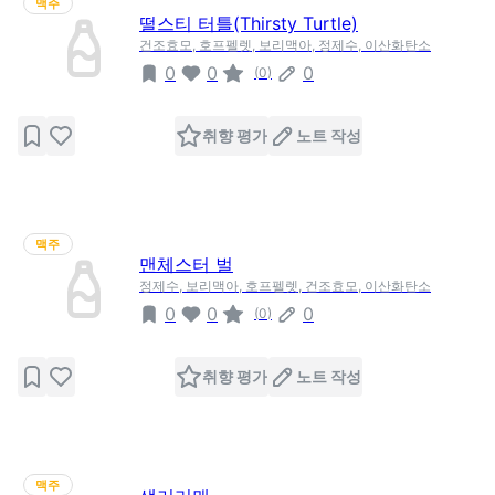
맥주
떨스티 터틀(Thirsty Turtle)
건조효모, 호프펠렛, 보리맥아, 정제수, 이산화탄소
0
0
0
(
0
)
취향 평가
노트 작성
맥주
맨체스터 벌
정제수, 보리맥아, 호프펠렛, 건조효모, 이산화탄소
0
0
0
(
0
)
취향 평가
노트 작성
맥주