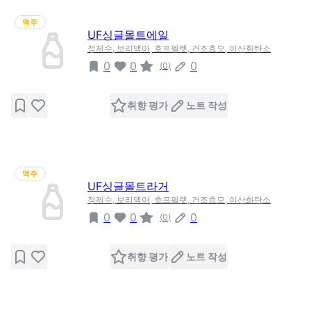
맥주
UF싱글몰트에일
정제수, 보리맥아, 호프펠렛, 건조효모, 이산화탄소
0
0
0
(
0
)
취향 평가
노트 작성
맥주
UF싱글몰트라거
정제수, 보리맥아, 호프펠렛, 건조효모, 이산화탄소
0
0
0
(
0
)
취향 평가
노트 작성