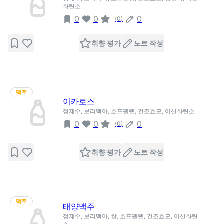
화탄소
0
0
0
(
0
)
취향 평가
노트 작성
맥주
이카로스
정제수, 보리맥아, 호프펠렛, 건조효모, 이산화탄소
0
0
0
(
0
)
취향 평가
노트 작성
맥주
태양맥주
정제수, 보리맥아, 쌀, 호프펠렛, 건조효모, 이산화탄