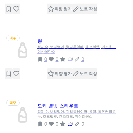
취향 평가
노트 작성
맥주
뽕
정제수, 보리맥아, 뽕나무열매, 호프펠렛, 건조효모,
이산화탄소
0
0
0
(
0
)
취향 평가
노트 작성
맥주
모카 벨벳 스타우트
정제수, 보리맥아, 귀리플레이크, 유당, 볶은커피원
두, 호프펠렛, 건조효모, 이산화탄소
0
0
0
(
0
)