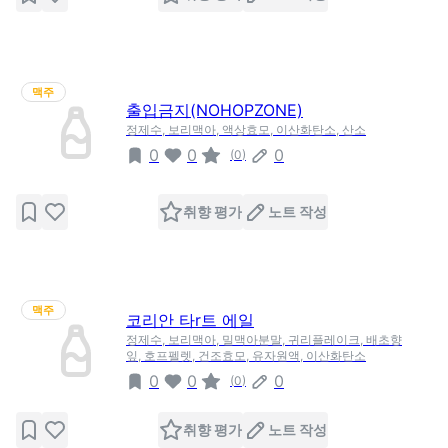
맥주
출입금지(NOHOPZONE)
정제수, 보리맥아, 액상효모, 이산화탄소, 산소
0
0
0
(
0
)
취향 평가
노트 작성
맥주
코리안 타r트 에일
정제수, 보리맥아, 밀맥아분말, 귀리플레이크, 배초향
잎, 호프펠렛, 건조효모, 유자원액, 이산화탄소
0
0
0
(
0
)
취향 평가
노트 작성