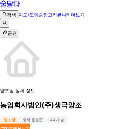
검색
지도/모임
술장고
커뮤니티
더보기
공유
양조장 상세 정보
농업회사법인(주)생극양조
양조장
충북 음성군
44
개 술
지도에서 보기