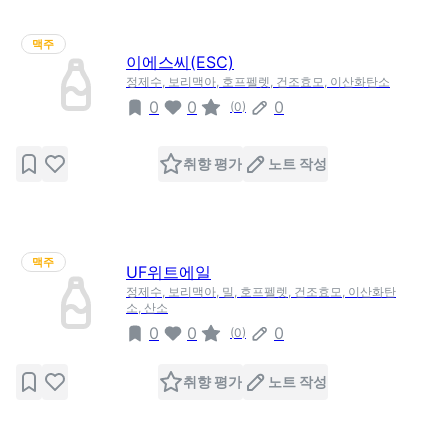
맥주
이에스씨(ESC)
정제수, 보리맥아, 호프펠렛, 건조효모, 이산화탄소
0
0
0
(
0
)
취향 평가
노트 작성
맥주
UF위트에일
정제수, 보리맥아, 밀, 호프펠렛, 건조효모, 이산화탄
소, 산소
0
0
0
(
0
)
취향 평가
노트 작성