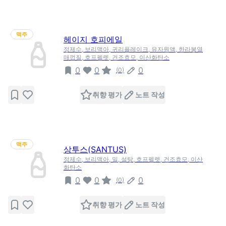
맥주
헤이지 호피에일
정제수, 보리맥아, 귀리플레이크, 유자원액, 한라봉열
매껍질, 호프펠렛, 건조효모, 이산화탄소
0
0
0
(
0
)
취향 평가
노트 작성
맥주
상투스(SANTUS)
정제수, 보리맥아, 밀, 설탕, 호프펠렛, 건조효모, 이산
화탄소
0
0
0
(
0
)
취향 평가
노트 작성