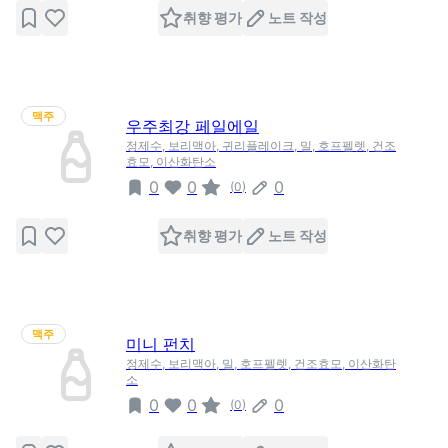
취향 평가
노트 작성
맥주
우주최강 페일에일
정제수, 보리맥아, 귀리플레이크, 밀, 호프펠렛, 건조
효모, 이산화탄소
0
0
0
(
0
)
취향 평가
노트 작성
맥주
미니 펀치
정제수, 보리맥아, 밀, 호프펠렛, 건조효모, 이산화탄
소
0
0
0
(
0
)