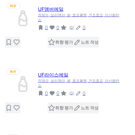
맥주
UF앰버에일
정제수, 보리맥아, 쌀, 호프펠렛, 건조효모, 이산화탄
소
0
0
0
(
0
)
취향 평가
노트 작성
맥주
UF라이스에일
정제수, 보리맥아, 쌀, 호프펠렛, 건조효모, 이산화탄
소
0
0
0
(
0
)
취향 평가
노트 작성