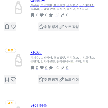
샐러리맨
정제수, 보리맥아, 호프펠렛, 액상효모, 이산화탄소,
셀러리, 밀맥아분말, 발효유, 유산균, 혼합제제
0
0
0
(
0
)
취향 평가
노트 작성
맥주
산딸라
정제수, 보리맥아, 호프펠렛, 액상효모, 이산화탄소,
산딸기, 밀맥아분말, 귀리플레이크, 유당, 라임
0
0
0
(
0
)
취향 평가
노트 작성
맥주
하이 터틀