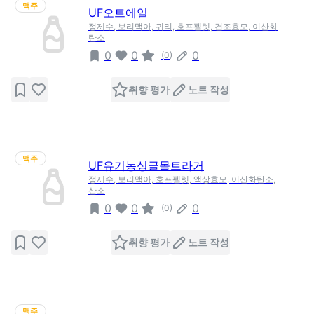
맥주
UF오트에일
정제수, 보리맥아, 귀리, 호프펠렛, 건조효모, 이산화
탄소
0
0
0
(
0
)
취향 평가
노트 작성
맥주
UF유기농싱글몰트라거
정제수, 보리맥아, 호프펠렛, 액상효모, 이산화탄소,
산소
0
0
0
(
0
)
취향 평가
노트 작성
맥주