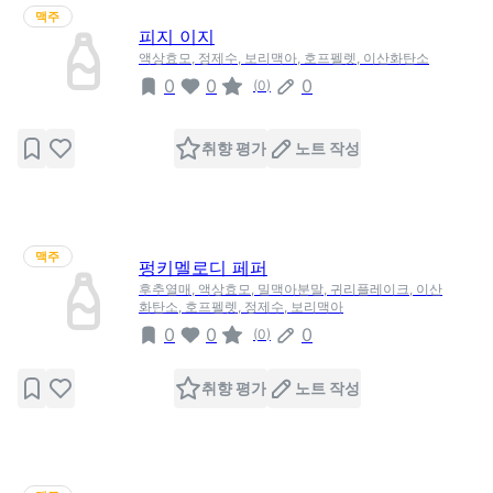
맥주
피지 이지
액상효모, 정제수, 보리맥아, 호프펠렛, 이산화탄소
0
0
0
(
0
)
취향 평가
노트 작성
맥주
펑키멜로디 페퍼
후추열매, 액상효모, 밀맥아분말, 귀리플레이크, 이산
화탄소, 호프펠렛, 정제수, 보리맥아
0
0
0
(
0
)
취향 평가
노트 작성