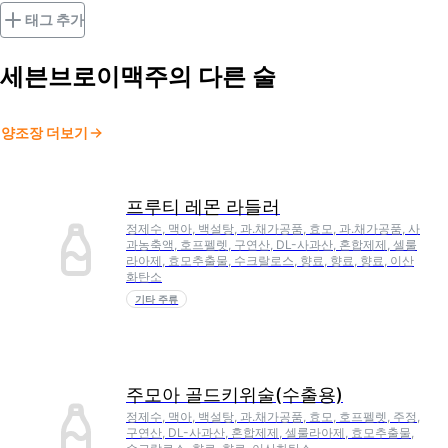
태그 추가
세븐브로이맥주
의 다른 술
양조장 더보기
프루티 레몬 라들러
정제수, 맥아, 백설탕, 과.채가공품, 효모, 과.채가공품, 사
과농축액, 호프펠렛, 구연산, DL-사과산, 혼합제제, 셀룰
라아제, 효모추출물, 수크랄로스, 향료, 향료, 향료, 이산
화탄소
기타 주류
주모아 골드키위술(수출용)
정제수, 맥아, 백설탕, 과.채가공품, 효모, 호프펠렛, 주정,
구연산, DL-사과산, 혼합제제, 셀룰라아제, 효모추출물,