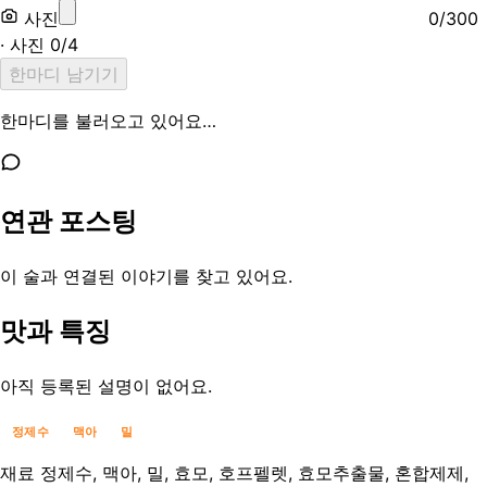
사진
0
/
300
· 사진
0
/
4
한마디 남기기
한마디를 불러오고 있어요…
연관 포스팅
이 술과 연결된 이야기를 찾고 있어요.
맛과 특징
아직 등록된 설명이 없어요.
정제수
맥아
밀
재료
정제수, 맥아, 밀, 효모, 호프펠렛, 효모추출물, 혼합제제,