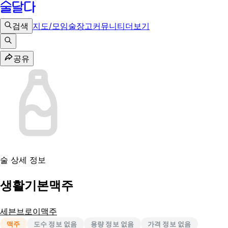
검색
지도/모임
술장고
커뮤니티
더보기
공유
술 상세 정보
생활기본맥주
세븐브로이맥주
맥주
도수 정보 없음
용량 정보 없음
가격 정보 없음