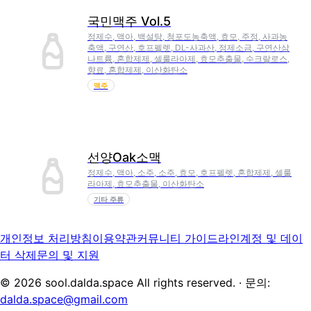
국민맥주 Vol.5
정제수, 맥아, 백설탕, 청포도농축액, 효모, 주정, 사과농
축액, 구연산, 호프펠렛, DL-사과산, 정제소금, 구연산삼
나트륨, 혼합제제, 셀룰라아제, 효모추출물, 수크랄로스,
향료, 혼합제제, 이산화탄소
맥주
선양Oak소맥
정제수, 맥아, 소주, 소주, 효모, 호프펠렛, 혼합제제, 셀룰
라아제, 효모추출물, 이산화탄소
기타 주류
개인정보 처리방침
이용약관
커뮤니티 가이드라인
계정 및 데이
터 삭제
문의 및 지원
©
2026
sool.dalda.space All rights reserved. · 문의:
dalda.space@gmail.com