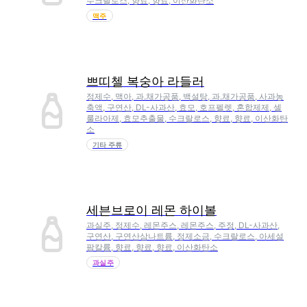
수크랄로스, 향료, 향료, 이산화탄소
맥주
쁘띠첼 복숭아 라들러
정제수, 맥아, 과.채가공품, 백설탕, 과.채가공품, 사과농
축액, 구연산, DL-사과산, 효모, 호프펠렛, 혼합제제, 셀
룰라아제, 효모추출물, 수크랄로스, 향료, 향료, 이산화탄
소
기타 주류
세븐브로이 레몬 하이볼
과실주, 정제수, 레몬주스, 레몬주스, 주정, DL-사과산,
구연산, 구연산삼나트륨, 정제소금, 수크랄로스, 아세설
팜칼륨, 향료, 향료, 향료, 이산화탄소
과실주