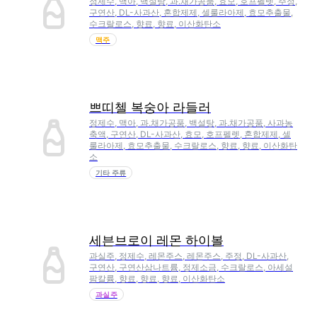
정제수, 맥아, 백설탕, 과.채가공품, 효모, 호프펠렛, 주정,
구연산, DL-사과산, 혼합제제, 셀룰라아제, 효모추출물,
수크랄로스, 향료, 향료, 이산화탄소
맥주
쁘띠첼 복숭아 라들러
정제수, 맥아, 과.채가공품, 백설탕, 과.채가공품, 사과농
축액, 구연산, DL-사과산, 효모, 호프펠렛, 혼합제제, 셀
룰라아제, 효모추출물, 수크랄로스, 향료, 향료, 이산화탄
소
기타 주류
세븐브로이 레몬 하이볼
과실주, 정제수, 레몬주스, 레몬주스, 주정, DL-사과산,
구연산, 구연산삼나트륨, 정제소금, 수크랄로스, 아세설
팜칼륨, 향료, 향료, 향료, 이산화탄소
과실주