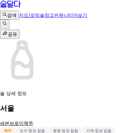
검색
지도/모임
술장고
커뮤니티
더보기
공유
술 상세 정보
서울
세븐브로이맥주
맥주
도수 정보 없음
용량 정보 없음
가격 정보 없음