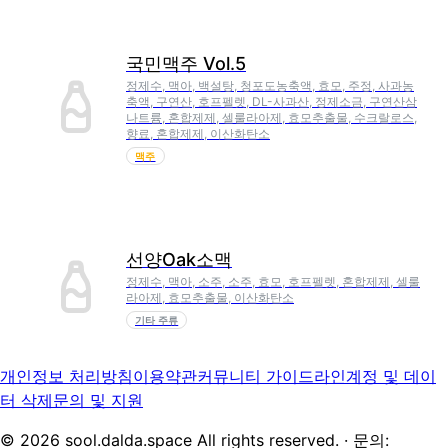
국민맥주 Vol.5
정제수, 맥아, 백설탕, 청포도농축액, 효모, 주정, 사과농
축액, 구연산, 호프펠렛, DL-사과산, 정제소금, 구연산삼
나트륨, 혼합제제, 셀룰라아제, 효모추출물, 수크랄로스,
향료, 혼합제제, 이산화탄소
맥주
선양Oak소맥
정제수, 맥아, 소주, 소주, 효모, 호프펠렛, 혼합제제, 셀룰
라아제, 효모추출물, 이산화탄소
기타 주류
개인정보 처리방침
이용약관
커뮤니티 가이드라인
계정 및 데이
터 삭제
문의 및 지원
©
2026
sool.dalda.space All rights reserved. · 문의: