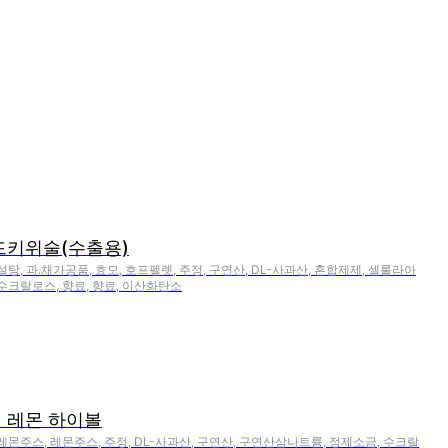
드키위술(수출용)
설탕, 과.채가공품, 효모, 호프펠렛, 주정, 구연산, DL-사과산, 혼합제제, 셀룰라아
 수크랄로스, 향료, 향료, 이산화탄소
 레몬 하이볼
 레몬주스, 레몬주스, 주정, DL-사과산, 구연산, 구연산삼나트륨, 정제소금, 수크랄