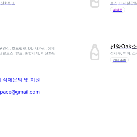
 이산화탄소
로스, 아세설팜칼
과실주
선양Oak
구연산, 호프펠렛, DL-사과산, 정제
크랄로스, 향료, 혼합제제, 이산화탄
정제수, 맥아, 
기타 주류
터 삭제
문의 및 지원
space@gmail.com