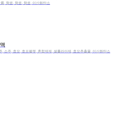
륨, 향료, 향료, 향료, 이산화탄소
소맥
소주, 소주, 효모, 호프펠렛, 혼합제제, 셀룰라아제, 효모추출물, 이산화탄소