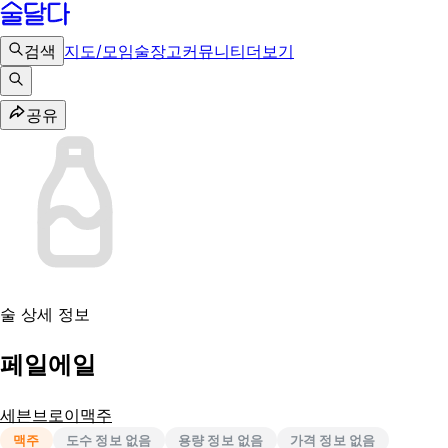
검색
지도/모임
술장고
커뮤니티
더보기
공유
술 상세 정보
페일에일
세븐브로이맥주
맥주
도수 정보 없음
용량 정보 없음
가격 정보 없음