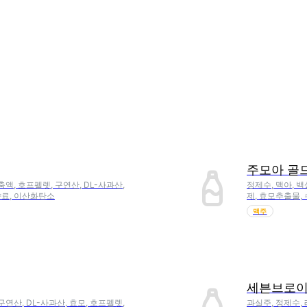
주모아 골
축액, 호프펠렛, 구연산, DL-사과산,
정제수, 맥아, 백
향료, 이산화탄소
제, 효모추출물,
맥주
세븐브로이
구연산, DL-사과산, 효모, 호프펠렛,
과실주, 정제수,