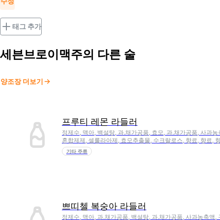
수정
태그 추가
세븐브로이맥주
의 다른 술
양조장 더보기
프루티 레몬 라들러
정제수, 맥아, 백설탕, 과.채가공품, 효모, 과.채가공품, 사과농
혼합제제, 셀룰라아제, 효모추출물, 수크랄로스, 향료, 향료, 
기타 주류
쁘띠첼 복숭아 라들러
정제수, 맥아, 과.채가공품, 백설탕, 과.채가공품, 사과농축액, 