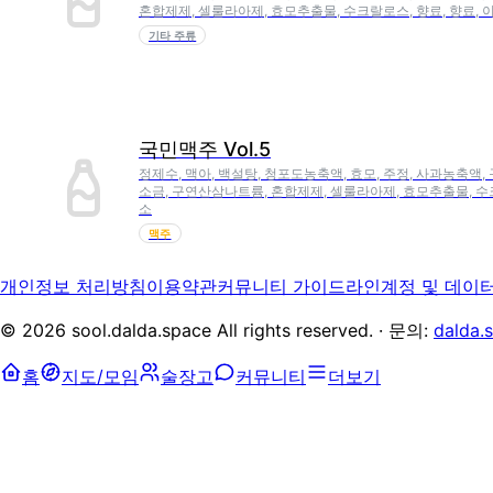
혼합제제, 셀룰라아제, 효모추출물, 수크랄로스, 향료, 향료,
기타 주류
국민맥주 Vol.5
정제수, 맥아, 백설탕, 청포도농축액, 효모, 주정, 사과농축액, 
소금, 구연산삼나트륨, 혼합제제, 셀룰라아제, 효모추출물, 수
소
맥주
개인정보 처리방침
이용약관
커뮤니티 가이드라인
계정 및 데이
©
2026
sool.dalda.space All rights reserved. · 문의:
dalda.
홈
지도/모임
술장고
커뮤니티
더보기