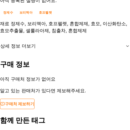
아직 등록된 설명이 없어요.
정제수
보리맥아
호프펠렛
재료
정제수, 보리맥아, 호프펠렛, 혼합제제, 효모, 이산화탄소,
효모추출물, 셀룰라아제, 침출차, 혼합제제
상세 정보 더보기
유통기한
제조연월일로부터 12개월
구매 정보
등록일
2022-07-20
아직 구매처 정보가 없어요
알고 있는 판매처가 있다면 제보해주세요.
구매처 제보하기
함께 만든 태그