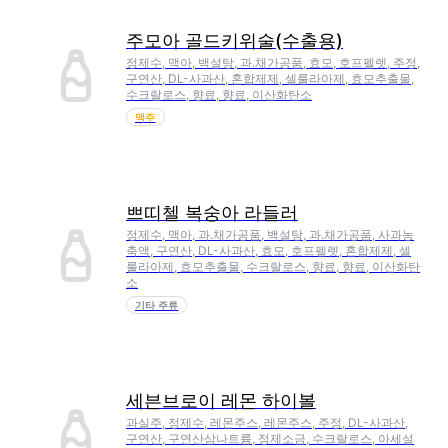
주모아 골드키위술(수출용)
정제수, 맥아, 백설탕, 과.채가공품, 효모, 호프펠렛, 주정,
구연산, DL-사과산, 혼합제제, 셀룰라아제, 효모추출물,
수크랄로스, 향료, 향료, 이산화탄소
맥주
쁘띠첼 복숭아 라들러
정제수, 맥아, 과.채가공품, 백설탕, 과.채가공품, 사과농
축액, 구연산, DL-사과산, 효모, 호프펠렛, 혼합제제, 셀
룰라아제, 효모추출물, 수크랄로스, 향료, 향료, 이산화탄
소
기타 주류
세븐브로이 레몬 하이볼
과실주, 정제수, 레몬주스, 레몬주스, 주정, DL-사과산,
구연산, 구연산삼나트륨, 정제소금, 수크랄로스, 아세설