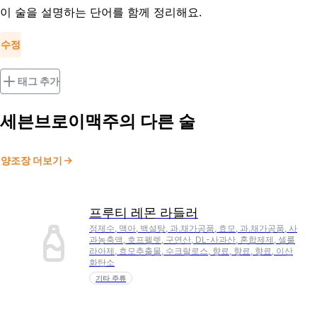
이 술을 설명하는 단어를 함께 정리해요.
수정
태그 추가
세븐브로이맥주
의 다른 술
양조장 더보기
프루티 레몬 라들러
정제수, 맥아, 백설탕, 과.채가공품, 효모, 과.채가공품, 사
과농축액, 호프펠렛, 구연산, DL-사과산, 혼합제제, 셀룰
라아제, 효모추출물, 수크랄로스, 향료, 향료, 향료, 이산
화탄소
기타 주류