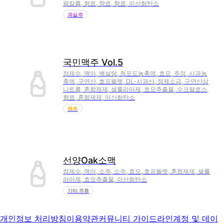
팜칼륨, 향료, 향료, 향료, 이산화탄소
과실주
국민맥주 Vol.5
정제수, 맥아, 백설탕, 청포도농축액, 효모, 주정, 사과농
축액, 구연산, 호프펠렛, DL-사과산, 정제소금, 구연산삼
나트륨, 혼합제제, 셀룰라아제, 효모추출물, 수크랄로스,
향료, 혼합제제, 이산화탄소
맥주
선양Oak소맥
정제수, 맥아, 소주, 소주, 효모, 호프펠렛, 혼합제제, 셀룰
라아제, 효모추출물, 이산화탄소
기타 주류
개인정보 처리방침
이용약관
커뮤니티 가이드라인
계정 및 데이