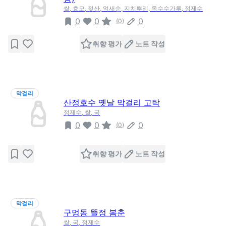
쌀, 효모, 젖산, 억새순, 지치뿌리, 옥수수가루, 정제수
0
0
0
(
0
)
취향 평가
노트 작성
막걸리
산정호수 옛날 막걸리 고탁
정제수, 쌀, 국
0
0
0
(
0
)
취향 평가
노트 작성
막걸리
구멍동 뜰정 봄춘
쌀, 국, 정제수