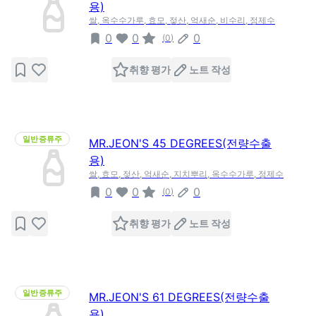
용)
쌀, 옥수수가루, 효모, 젖산, 억새순, 비수리, 정제수
0
0
0
(
0
)
취향 평가
노트 작성
일반증류주
MR.JEON'S 45 DEGREES(전량수출
용)
쌀, 효모, 젖산, 억새순, 지치뿌리, 옥수수가루, 정제수
0
0
0
(
0
)
취향 평가
노트 작성
일반증류주
MR.JEON'S 61 DEGREES(전량수출
용)