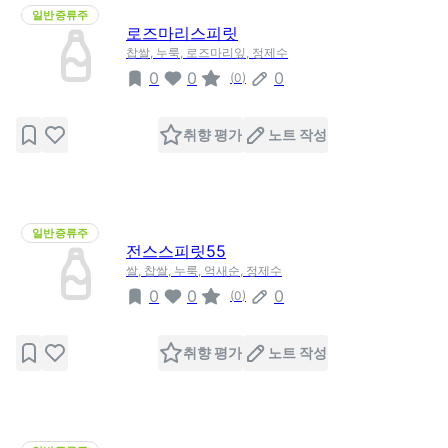
일반증류주
로즈마리스피릿
찹쌀, 누룩, 로즈마리잎, 정제수
0
0
0
(
0
)
취향 평가
노트 작성
일반증류주
전스스피릿55
쌀, 찹쌀, 누룩, 억새순, 정제수
0
0
0
(
0
)
취향 평가
노트 작성