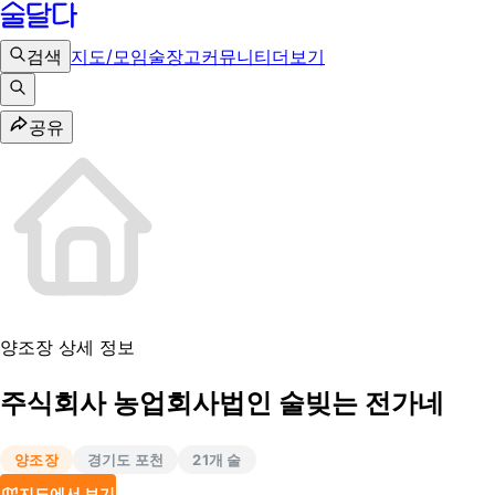
검색
지도/모임
술장고
커뮤니티
더보기
공유
양조장 상세 정보
주식회사 농업회사법인 술빚는 전가네
양조장
경기도 포천
21
개 술
지도에서 보기