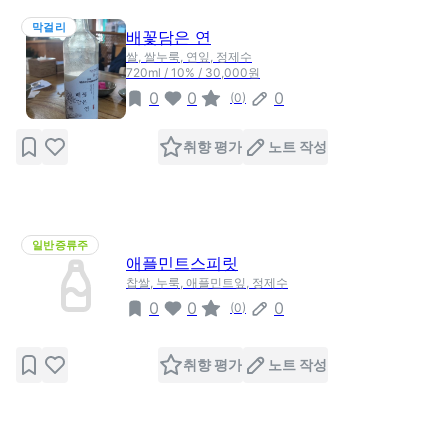
막걸리
배꽃담은 연
쌀, 쌀누룩, 연잎, 정제수
720ml / 10% / 30,000원
0
0
0
(
0
)
취향 평가
노트 작성
일반증류주
애플민트스피릿
찹쌀, 누룩, 애플민트잎, 정제수
0
0
0
(
0
)
취향 평가
노트 작성