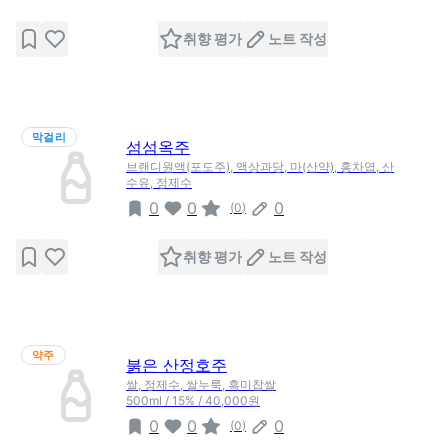
취향 평가
노트 작성
막걸리
섬섬옥주
브랜디원액(포도주), 액상과당, 마(산약), 홍차엽, 산
수유, 정제수
0
0
0
(
0
)
취향 평가
노트 작성
약주
붉은 산정호주
쌀, 정제수, 쌀누룩, 흑미찹쌀
500ml / 15% / 40,000원
0
0
0
(
0
)