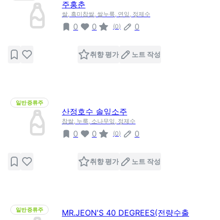
주홍춘
쌀, 흑미찹쌀, 쌀누룩, 연잎, 정제수
0
0
0
(
0
)
취향 평가
노트 작성
일반증류주
산정호수 솔잎소주
찹쌀, 누룩, 소나무잎, 정제수
0
0
0
(
0
)
취향 평가
노트 작성
일반증류주
MR.JEON'S 40 DEGREES(전량수출