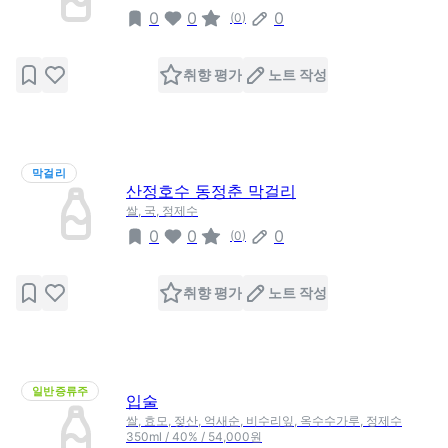
0
0
0
(
0
)
취향 평가
노트 작성
막걸리
산정호수 동정춘 막걸리
쌀, 국, 정제수
0
0
0
(
0
)
취향 평가
노트 작성
일반증류주
입술
쌀, 효모, 젖산, 억새순, 비수리잎, 옥수수가루, 정제수
350ml / 40% / 54,000원