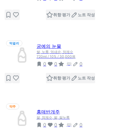
취향 평가
노트 작성
막걸리
궁예의 눈물
쌀, 누룩, 억새순, 정제수
720ml / 10% / 30,000원
0
0
0
(
0
)
취향 평가
노트 작성
약주
홍매반개주
쌀, 정제수, 팥, 쌀누룩
0
0
0
(
0
)