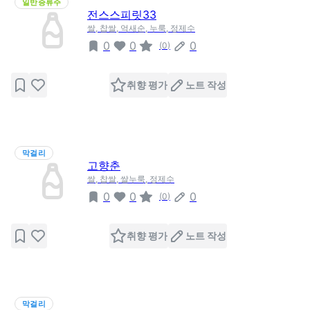
일반증류주
전스스피릿33
쌀, 찹쌀, 억새순, 누룩, 정제수
0
0
0
(
0
)
취향 평가
노트 작성
막걸리
고향춘
쌀, 찹쌀, 쌀누룩, 정제수
0
0
0
(
0
)
취향 평가
노트 작성
막걸리