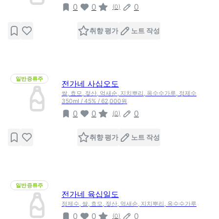
0
0
0
(
0
)
취향 평가
노트 작성
일반증류주
전가네 사십오도
쌀, 효모, 젖산, 억새순, 지치뿌리, 옥수수가루, 정제수
350ml / 45% / 62,000원
0
0
0
(
0
)
취향 평가
노트 작성
일반증류주
전가네 육십일도
정제수, 쌀, 효모, 젖산, 억새순, 지치뿌리, 옥수수가루
0
0
0
(
0
)