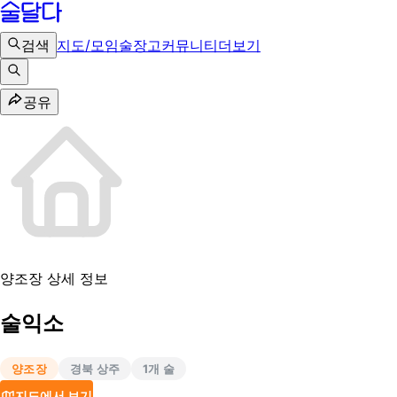
검색
지도/모임
술장고
커뮤니티
더보기
공유
양조장 상세 정보
술익소
양조장
경북 상주
1
개 술
지도에서 보기