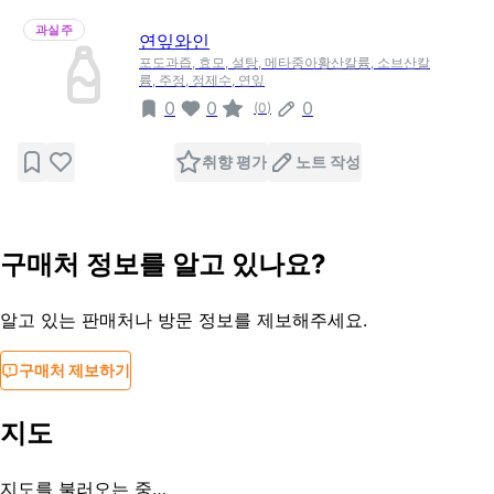
과실주
연잎와인
포도과즙, 효모, 설탕, 메타중아황산칼륨, 소브산칼
륨, 주정, 정제수, 연잎
0
0
0
(
0
)
취향 평가
노트 작성
구매처 정보를 알고 있나요?
알고 있는 판매처나 방문 정보를 제보해주세요.
구매처 제보하기
지도
지도를 불러오는 중…