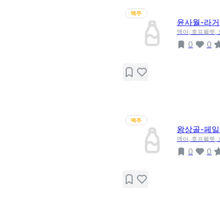
맥주
윤사월-라거
맥아, 호프펠렛,
0
0
맥주
왕상골-페
맥아, 호프펠렛,
0
0