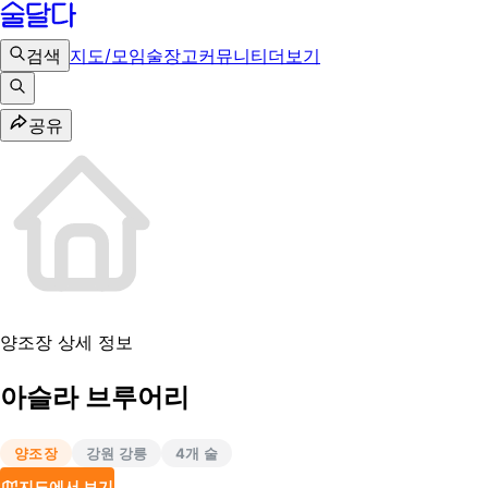
검색
지도/모임
술장고
커뮤니티
더보기
공유
양조장 상세 정보
아슬라 브루어리
양조장
강원 강릉
4
개 술
지도에서 보기