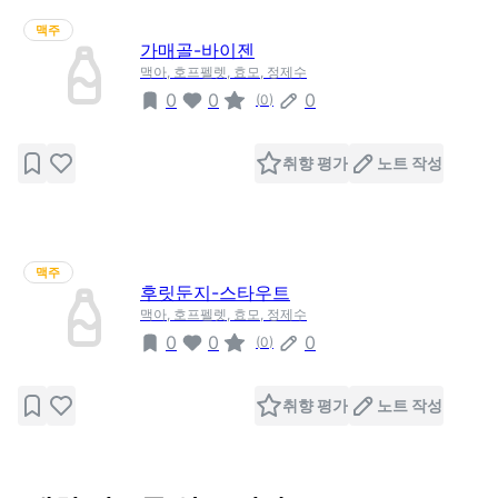
맥주
가매골-바이젠
맥아, 호프펠렛, 효모, 정제수
0
0
0
(
0
)
취향 평가
노트 작성
맥주
후릿둔지-스타우트
맥아, 호프펠렛, 효모, 정제수
0
0
0
(
0
)
취향 평가
노트 작성