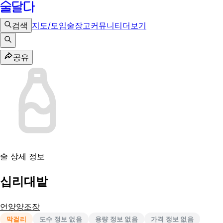
검색
지도/모임
술장고
커뮤니티
더보기
공유
술 상세 정보
십리대밭
언양양조장
막걸리
도수 정보 없음
용량 정보 없음
가격 정보 없음