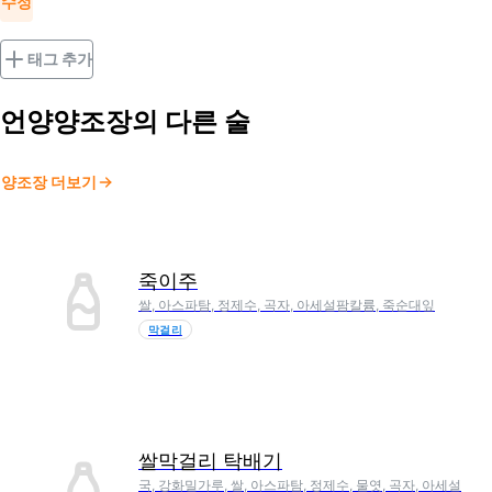
수정
태그 추가
언양양조장
의 다른 술
양조장 더보기
죽이주
쌀, 아스파탐, 정제수, 곡자, 아세설팜칼륨, 죽순대잎
막걸리
쌀막걸리 탁배기
국, 강화밀가루, 쌀, 아스파탐, 정제수, 물엿, 곡자, 아세설