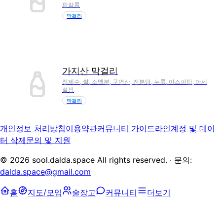
팜칼륨
막걸리
가지산 막걸리
정제수, 쌀, 소맥분, 구연산, 전분당, 누룩, 아스파탐, 아세
설팜
막걸리
개인정보 처리방침
이용약관
커뮤니티 가이드라인
계정 및 데이
터 삭제
문의 및 지원
©
2026
sool.dalda.space All rights reserved. · 문의:
dalda.space@gmail.com
홈
지도/모임
술장고
커뮤니티
더보기