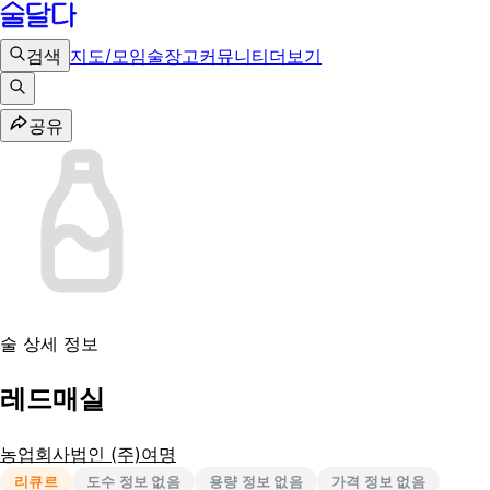
검색
지도/모임
술장고
커뮤니티
더보기
공유
술 상세 정보
레드매실
농업회사법인 (주)여명
리큐르
도수 정보 없음
용량 정보 없음
가격 정보 없음