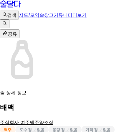
검색
지도/모임
술장고
커뮤니티
더보기
공유
술 상세 정보
배맥
주식회사 여주맥주양조장
맥주
도수 정보 없음
용량 정보 없음
가격 정보 없음