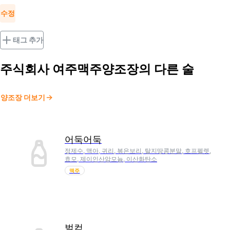
수정
태그 추가
주식회사 여주맥주양조장
의 다른 술
양조장 더보기
어둑어둑
정제수, 맥아, 귀리, 볶은보리, 탈지땅콩분말, 호프펠렛,
효모, 제이인산암모늄, 이산화탄소
맥주
벌컥