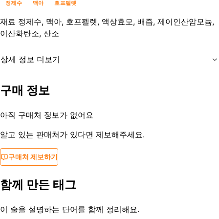
정제수
맥아
호프펠렛
재료
정제수, 맥아, 호프펠렛, 액상효모, 배즙, 제이인산암모늄,
이산화탄소, 산소
상세 정보 더보기
유통기한
용입년월일로부터 6개월
구매 정보
등록일
2022-10-18
아직 구매처 정보가 없어요
알고 있는 판매처가 있다면 제보해주세요.
구매처 제보하기
함께 만든 태그
이 술을 설명하는 단어를 함께 정리해요.