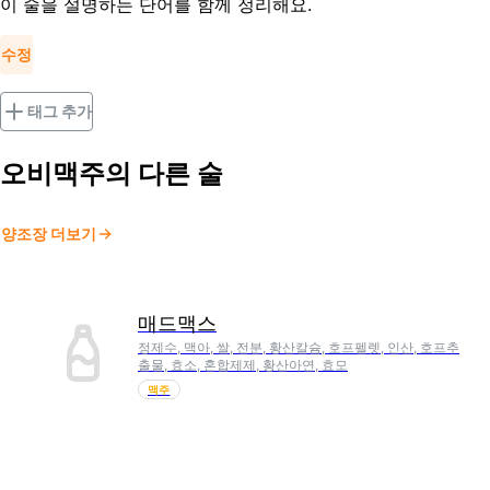
이 술을 설명하는 단어를 함께 정리해요.
수정
태그 추가
오비맥주
의 다른 술
양조장 더보기
매드맥스
정제수, 맥아, 쌀, 전분, 황산칼슘, 호프펠렛, 인산, 호프추
출물, 효소, 혼합제제, 황산아연, 효모
맥주