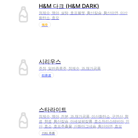
H&M 다크 (H&M DARK)
정제수, 맥아, 설탕, 호프펠렛, 황산칼슘, 황산아연, 이산
화탄소, 효모
맥주
시리우스
주정, 일반증류주, 정제수, 과.채가공품
리큐르
스타라이트
정제수, 맥아, 전분, 과.채가공품, 이산화탄소, 구연산, 향
료, 향료, 황산칼슘, 아세설팜칼륨, 효소처리스테비아, 인
산, 효소, 호프추출물, 산화마그네슘, 황산아연, 효모
기타 주류