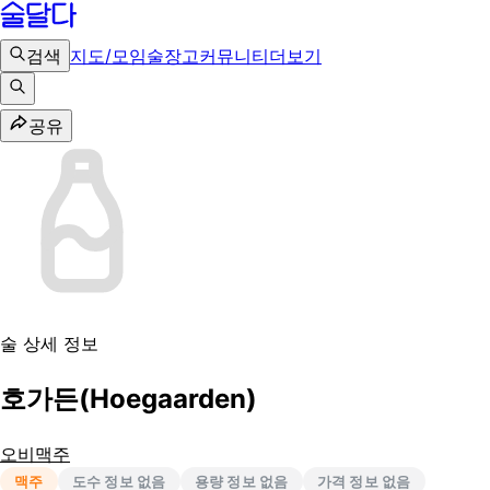
검색
지도/모임
술장고
커뮤니티
더보기
공유
술 상세 정보
호가든(Hoegaarden)
오비맥주
맥주
도수 정보 없음
용량 정보 없음
가격 정보 없음