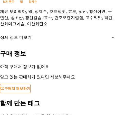
보리맥아
밀
정제수
재료
보리맥아, 밀, 정제수, 호프펠렛, 효모, 젖산, 황산아연, 구
연산, 빙초산, 황산칼슘, 효소, 건조오렌지껍질, 고수씨앗, 펙틴,
산화마그네슘, 이산화탄소
상세 정보 더보기
유통기한
제조일부터 12개월
구매 정보
등록일
2013-10-07
아직 구매처 정보가 없어요
알고 있는 판매처가 있다면 제보해주세요.
구매처 제보하기
함께 만든 태그