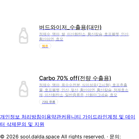
버드와이저_수출용(대만)
정제수, 맥아, 쌀, 이산화탄소, 황산칼슘, 호프펠렛, 인산,
황산아연, 효모
맥주
Carbo 70% off(전량 수출용)
정제수, 맥아, 옥수수전분, 식이섬유(고시형), 호프추출
물, 호프펠렛, 인산, 젖산, 황산아연, 황산칼슘, 정제효소
제, 이산화탄소, 일반증류주, 산화마그네슘, 효모
기타 주류
개인정보 처리방침
이용약관
커뮤니티 가이드라인
계정 및 데이
터 삭제
문의 및 지원
©
2026
sool.dalda.space All rights reserved. · 문의: