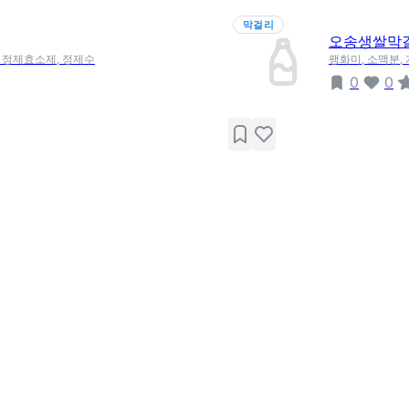
막걸리
오송생쌀막
, 정제효소제, 정제수
팽화미, 소맥분,
0
0