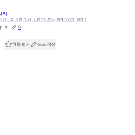
걸리
 개량누룩, 효모, 젖산, 삭카린나트륨, 정제효소제, 정제수
0
(
0
)
취향 평가
노트 작성