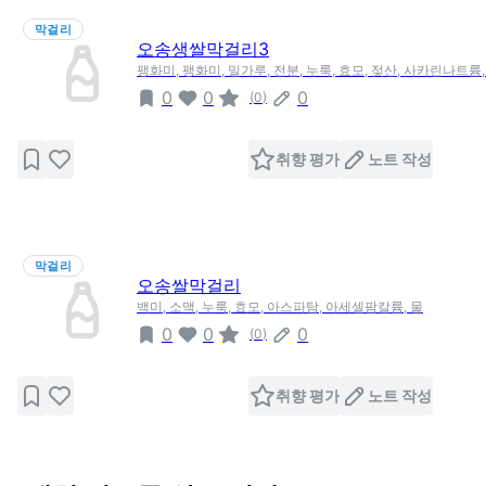
막걸리
오송생쌀막걸리3
팽화미, 팽화미, 밀가루, 전분, 누룩, 효모, 젖산, 사카린나트륨
0
0
0
(
0
)
취향 평가
노트 작성
막걸리
오송쌀막걸리
백미, 소맥, 누룩, 효모, 아스파탐, 아세셀팜칼륨, 물
0
0
0
(
0
)
취향 평가
노트 작성