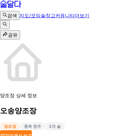
검색
지도/모임
술장고
커뮤니티
더보기
공유
양조장 상세 정보
오송양조장
양조장
충북 청주
3
개 술
지도에서 보기