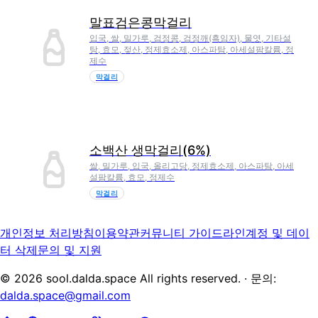
말표검은콩막걸리
입국, 쌀, 밀가루, 검정콩, 검정깨(흑임자), 물엿, 기타설
탕, 효모, 젖산, 정제효소제, 아스파탐, 아세설팜칼륨, 정
제수
막걸리
소백산 생막걸리(6%)
쌀, 밀가루, 입국, 올리고당, 정제효소제, 아스파탐, 아세
설팜칼륨, 효모, 정제수
막걸리
개인정보 처리방침
이용약관
커뮤니티 가이드라인
계정 및 데이
터 삭제
문의 및 지원
©
2026
sool.dalda.space All rights reserved. · 문의:
dalda.space@gmail.com