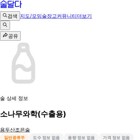
검색
지도/모임
술장고
커뮤니티
더보기
공유
술 상세 정보
소나무와학(수출용)
용두산조은술
일반증류주
도수 정보 없음
용량 정보 없음
가격 정보 없음