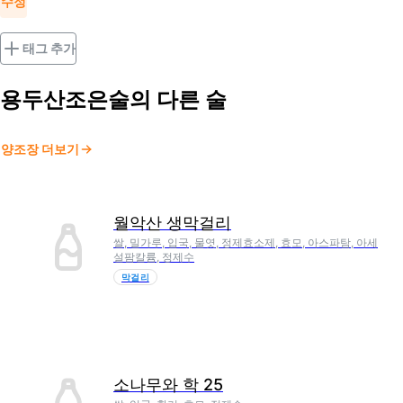
수정
태그 추가
용두산조은술
의 다른 술
양조장 더보기
월악산 생막걸리
쌀, 밀가루, 입국, 물엿, 정제효소제, 효모, 아스파탐, 아세
설팜칼륨, 정제수
막걸리
소나무와 학 25