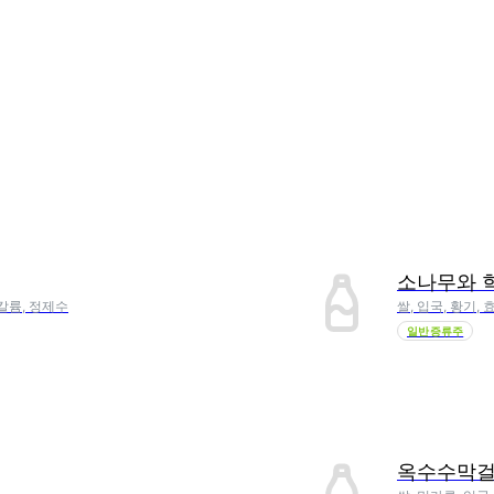
소나무와 학
팜칼륨, 정제수
쌀, 입국, 황기, 
일반증류주
옥수수막