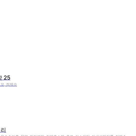
 25
효모, 정제수
걸리