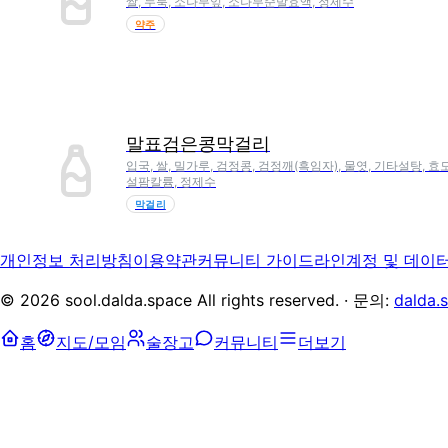
쌀, 누룩, 소나무잎, 소나무순발효액, 정제수
약주
말표검은콩막걸리
입국, 쌀, 밀가루, 검정콩, 검정깨(흑임자), 물엿, 기타설탕, 효
설팜칼륨, 정제수
막걸리
개인정보 처리방침
이용약관
커뮤니티 가이드라인
계정 및 데이
©
2026
sool.dalda.space All rights reserved. · 문의:
dalda.
홈
지도/모임
술장고
커뮤니티
더보기