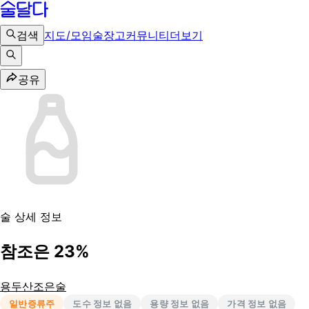
검색
지도/모임
술장고
커뮤니티
더보기
공유
술 상세 정보
참조은 23%
용두산조은술
일반증류주
도수 정보 없음
용량 정보 없음
가격 정보 없음