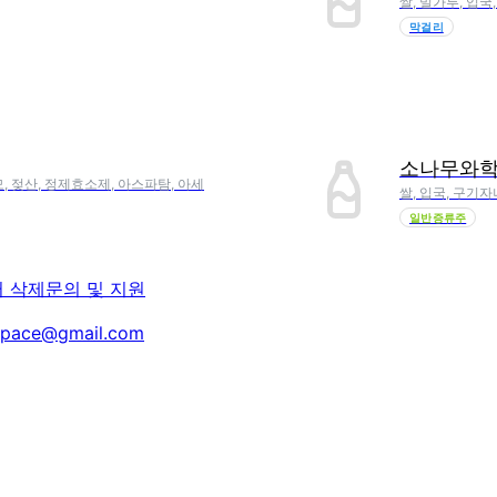
쌀, 밀가루, 입
막걸리
소나무와학
모, 젖산, 정제효소제, 아스파탐, 아세
쌀, 입국, 구기
일반증류주
터 삭제
문의 및 지원
space@gmail.com