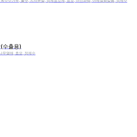
국, 옥수수가루, 물엿, 치자분말, 정제효소제, 효모, 아스파탐, 아세설팜칼륨, 정제수
(수출용)
자나무열매, 효모, 정제수