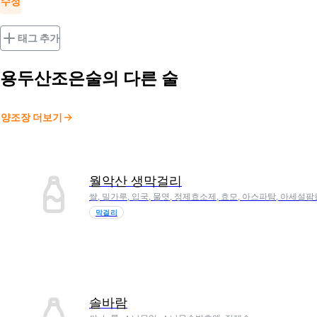
수정
태그 추가
용두산조은술
의 다른 술
양조장 더보기
월악산 생막걸리
쌀, 밀가루, 입국, 물엿, 정제효소제, 효모, 아스파탐, 아세설
막걸리
솔바람