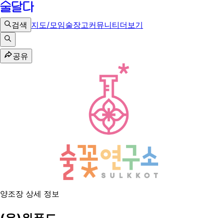
검색
지도/모임
술장고
커뮤니티
더보기
공유
양조장 상세 정보