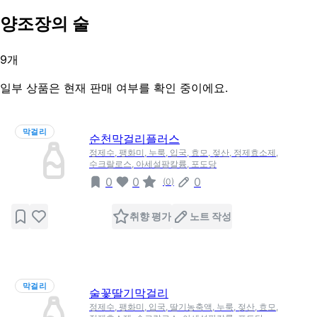
양조장의 술
9
개
일부 상품은 현재 판매 여부를 확인 중이에요.
막걸리
순천막걸리플러스
정제수, 팽화미, 누룩, 입국, 효모, 젖산, 정제효소제,
수크랄로스, 아세설팜칼륨, 포도당
0
0
0
(
0
)
취향 평가
노트 작성
막걸리
술꽃딸기막걸리
정제수, 팽화미, 입국, 딸기농축액, 누룩, 젖산, 효모,