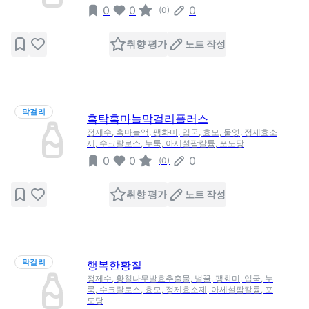
0
0
0
(
0
)
취향 평가
노트 작성
막걸리
흑탁흑마늘막걸리플러스
정제수, 흑마늘액, 팽화미, 입국, 효모, 물엿, 정제효소
제, 수크랄로스, 누룩, 아세설팜칼륨, 포도당
0
0
0
(
0
)
취향 평가
노트 작성
막걸리
행복한황칠
정제수, 황칠나무발효추출물, 벌꿀, 팽화미, 입국, 누
룩, 수크랄로스, 효모, 정제효소제, 아세설팜칼륨, 포
도당