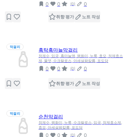
0
0
0
(
0
)
취향 평가
노트 작성
막걸리
흑탁흑마늘막걸리
정제수, 입국, 흑마늘액, 팽화미, 누룩, 효모, 정제효소
제, 물엿, 수크랄로스, 아세설팜칼륨, 포도당
0
0
0
(
0
)
취향 평가
노트 작성
막걸리
순천막걸리
정제수, 팽화미, 누룩, 수크랄로스, 입국, 정제효소제,
효모, 아세설팜칼륨, 포도당
0
0
0
(
0
)