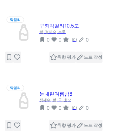
막걸리
구좌막걸리10.5도
쌀, 정제수, 누룩
0
0
0
(
0
)
취향 평가
노트 작성
막걸리
눈내린여름밤8
정제수, 쌀, 국, 효모
0
0
0
(
0
)
취향 평가
노트 작성