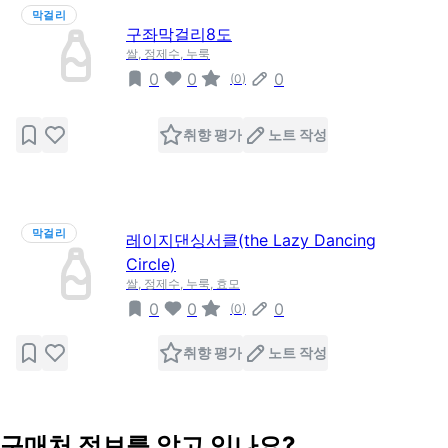
막걸리
구좌막걸리8도
쌀, 정제수, 누룩
0
0
0
(
0
)
취향 평가
노트 작성
막걸리
레이지댄싱서클(the Lazy Dancing
Circle)
쌀, 정제수, 누룩, 효모
0
0
0
(
0
)
취향 평가
노트 작성
구매처 정보를 알고 있나요?