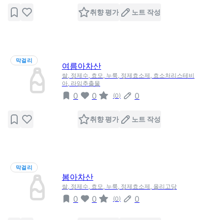
취향 평가
노트 작성
막걸리
여름아차산
쌀, 정제수, 효모, 누룩, 정제효소제, 효소처리스테비
아, 라임추출물
0
0
0
(
0
)
취향 평가
노트 작성
막걸리
봄아차산
쌀, 정제수, 효모, 누룩, 정제효소제, 올리고당
0
0
0
(
0
)