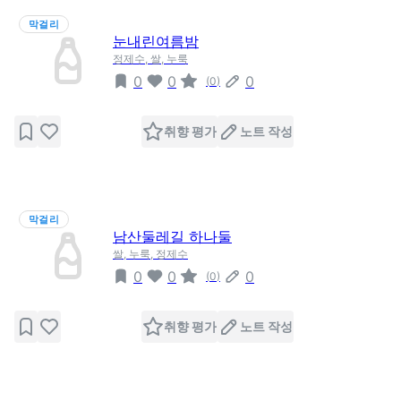
막걸리
눈내린여름밤
정제수, 쌀, 누룩
0
0
0
(
0
)
취향 평가
노트 작성
막걸리
남산둘레길 하나둘
쌀, 누룩, 정제수
0
0
0
(
0
)
취향 평가
노트 작성