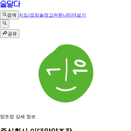
검색
지도/모임
술장고
커뮤니티
더보기
공유
양조장 상세 정보