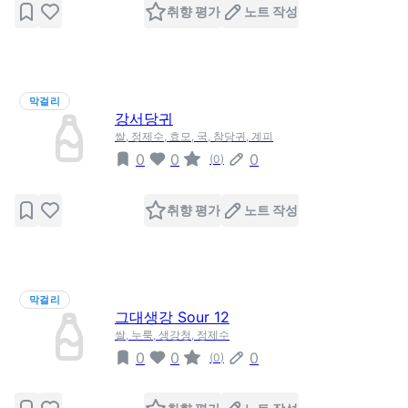
취향 평가
노트 작성
막걸리
강서당귀
쌀, 정제수, 효모, 국, 참당귀, 계피
0
0
0
(
0
)
취향 평가
노트 작성
막걸리
그대생강 Sour 12
쌀, 누룩, 생강청, 정제수
0
0
0
(
0
)