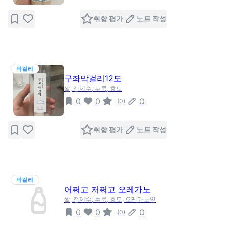
취향 평가
노트 작성
막걸리
구좌막걸리12도
쌀, 정제수, 누룩, 효모
0
0
0
(
0
)
취향 평가
노트 작성
막걸리
어쩌고 저쩌고 오레가노
쌀, 정제수, 누룩, 효모, 오레가노잎
0
0
0
(
0
)