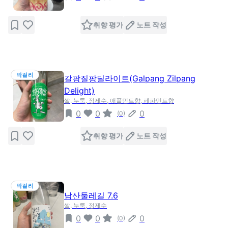
취향 평가
노트 작성
막걸리
갈팡질팡딜라이트(Galpang Zilpang
Delight)
쌀, 누룩, 정제수, 애플민트향, 페파민트향
0
0
0
(
0
)
취향 평가
노트 작성
막걸리
남산둘레길 7.6
쌀, 누룩, 정제수
0
0
0
(
0
)