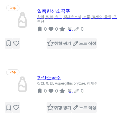
약주
일품한산소곡주
찹쌀, 멥쌀, 효모, 정제효소제, 누룩, 정제수, 국화, 구
연산
0
0
0
(
0
)
취향 평가
노트 작성
약주
한산소곡주
찹쌀, 멥쌀, Aspergillus oryzae, 정제수
0
0
0
(
0
)
취향 평가
노트 작성