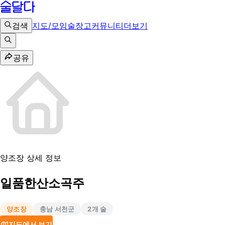
검색
지도/모임
술장고
커뮤니티
더보기
공유
양조장 상세 정보
일품한산소곡주
양조장
충남 서천군
2
개 술
지도에서 보기