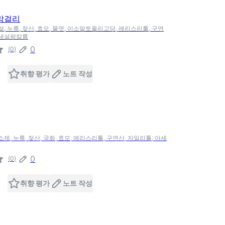
막걸리
쌀, 누룩, 젖산, 효모, 물엿, 이소말토올리고당, 에리스리톨, 구연
아세설팜칼륨
0
(
0
)
취향 평가
노트 작성
소제, 누룩, 젖산, 국화, 효모, 에리스리톨, 구연산, 자일리톨, 아세
0
(
0
)
취향 평가
노트 작성