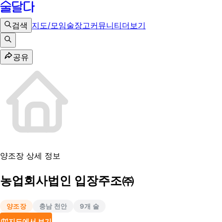
검색
지도/모임
술장고
커뮤니티
더보기
공유
양조장 상세 정보
농업회사법인 입장주조㈜
양조장
충남 천안
9
개 술
지도에서 보기