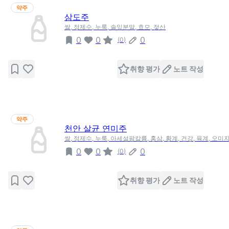
약주
삼도주
쌀, 정제수, 누룩, 솔잎분말, 효모, 젖산
0
0
0
(
0
)
취향 평가
노트 작성
약주
천안 살균 연미주
쌀, 정제수, 누룩, 아세설팜칼륨, 홍삼, 황계, 건강, 육계, 오미자
0
0
0
(
0
)
취향 평가
노트 작성