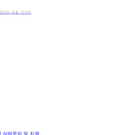
 오미자, 감초, 구기자
터 삭제
문의 및 지원