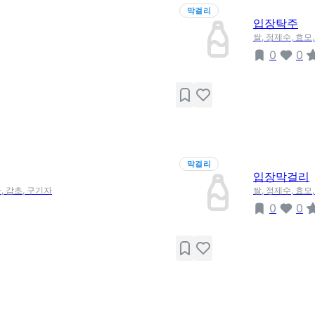
막걸리
입장탁주
쌀, 정제수, 효모
0
0
막걸리
입장막걸리
, 감초, 구기자
쌀, 정제수, 효모
0
0