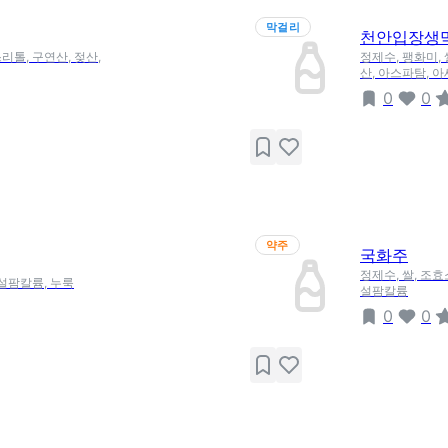
막걸리
천안입장생
리톨, 구연산, 젖산,
정제수, 팽화미, 
산, 아스파탐, 
0
0
약주
국화주
정제수, 쌀, 조효
세설팜칼륨, 누룩
설팜칼륨
0
0