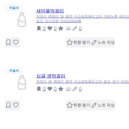
막걸리
새마을막걸리
정제수, 팽화미, 쌀, 물엿, 이소말토올리고당, 개량누룩, 에리스
효모, 아스파탐, 아세설팜칼륨
0
0
0
(
0
)
취향 평가
노트 작성
막걸리
싱글 생막걸리
정제수, 쌀, 팽화미, 물엿, 이소말토올리고당, 효모, 젖산, 아
0
0
0
(
0
)
취향 평가
노트 작성