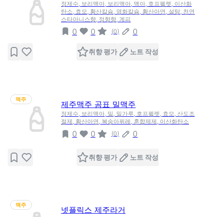
정제수, 보리맥아, 보리맥아, 맥아, 호프펠렛, 이산화
탄소, 효모, 황산칼슘, 염화칼슘, 황산아연, 설탕, 천연
스타아니스향, 정향향, 계피
0
0
0
(
0
)
취향 평가
노트 작성
맥주
제주맥주 곰표 밀맥주
정제수, 보리맥아, 밀, 밀가루, 호프펠렛, 효모, 산도조
절제, 황산아연, 복숭아퓌레, 혼합제제, 이산화탄소
0
0
0
(
0
)
취향 평가
노트 작성
맥주
넷플릭스 제주라거