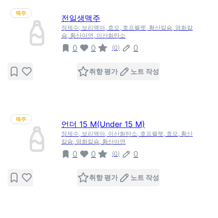
맥주
전일생맥주
정제수, 보리맥아, 효모, 호프펠렛, 황산칼슘, 염화칼
슘, 황산아연, 이산화탄소
0
0
0
(
0
)
취향 평가
노트 작성
맥주
언더 15 M(Under 15 M)
정제수, 보리맥아, 이산화탄소, 호프펠렛, 효모, 황산
칼슘, 염화칼슘, 황산아연
0
0
0
(
0
)
취향 평가
노트 작성