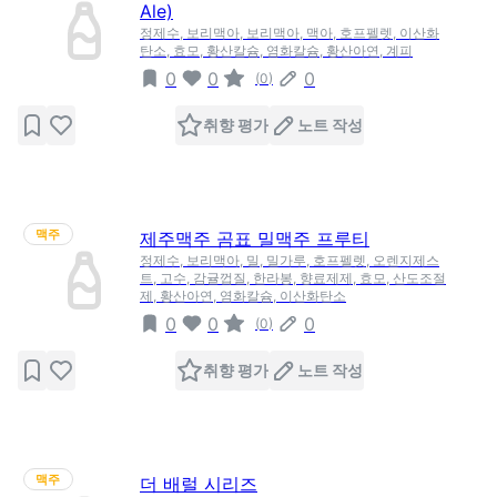
Ale)
정제수, 보리맥아, 보리맥아, 맥아, 호프펠렛, 이산화
탄소, 효모, 황산칼슘, 염화칼슘, 황산아연, 계피
0
0
0
(
0
)
취향 평가
노트 작성
맥주
제주맥주 곰표 밀맥주 프루티
정제수, 보리맥아, 밀, 밀가루, 호프펠렛, 오렌지제스
트, 고수, 감귤껍질, 한라봉, 향료제제, 효모, 산도조절
제, 황산아연, 염화칼슘, 이산화탄소
0
0
0
(
0
)
취향 평가
노트 작성
맥주
더 배럴 시리즈