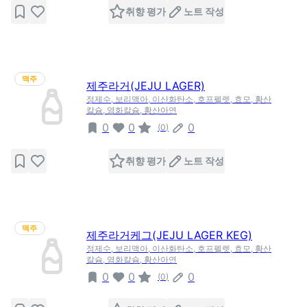
취향 평가
노트 작성
맥주
제주라거(JEJU LAGER)
정제수, 보리맥아, 이산화탄소, 호프펠렛, 효모, 황산
칼슘, 염화칼슘, 황산아연
0
0
0
(
0
)
취향 평가
노트 작성
맥주
제주라거케그(JEJU LAGER KEG)
정제수, 보리맥아, 이산화탄소, 호프펠렛, 효모, 황산
칼슘, 염화칼슘, 황산아연
0
0
0
(
0
)