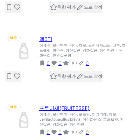
취향 평가
노트 작성
맥주
맥BTI
정제수, 보리맥아, 맥아, 효모, 오렌지제스트, 고수, 호
프펠렛, 한라봉, 황산칼슘, 염화칼슘, 황산아연, 이산
화탄소, 천연살구향
0
0
0
(
0
)
취향 평가
노트 작성
맥주
프루티제(FRUITESSE)
정제수, 보리맥아, 맥아, 포도당, 체리퓌레, 효모,
Levilactobacillus brevis, 이산화탄소, 호프펠렛, 황
산칼슘, 염화칼슘, 황산아연
0
0
0
(
0
)