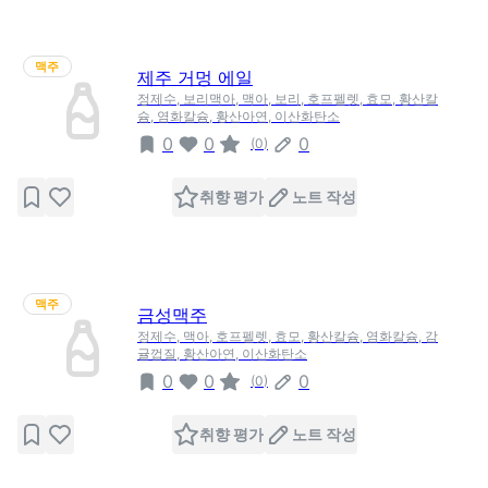
맥주
제주 거멍 에일
정제수, 보리맥아, 맥아, 보리, 호프펠렛, 효모, 황산칼
슘, 염화칼슘, 황산아연, 이산화탄소
0
0
0
(
0
)
취향 평가
노트 작성
맥주
금성맥주
정제수, 맥아, 호프펠렛, 효모, 황산칼슘, 염화칼슘, 감
귤껍질, 황산아연, 이산화탄소
0
0
0
(
0
)
취향 평가
노트 작성