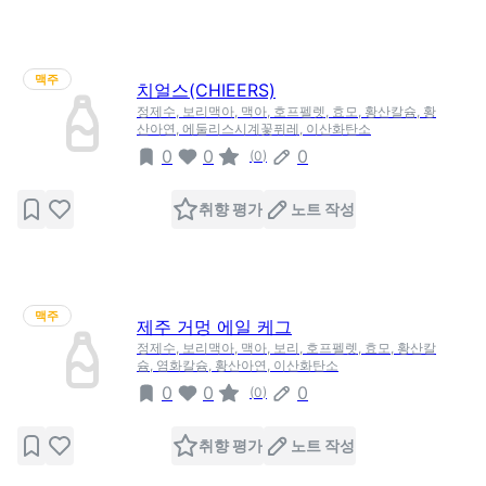
맥주
치얼스(CHIEERS)
정제수, 보리맥아, 맥아, 호프펠렛, 효모, 황산칼슘, 황
산아연, 에둘리스시계꽃퓌레, 이산화탄소
0
0
0
(
0
)
취향 평가
노트 작성
맥주
제주 거멍 에일 케그
정제수, 보리맥아, 맥아, 보리, 호프펠렛, 효모, 황산칼
슘, 염화칼슘, 황산아연, 이산화탄소
0
0
0
(
0
)
취향 평가
노트 작성