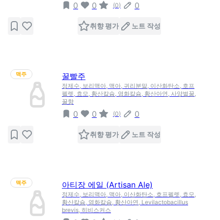
0
0
0
(
0
)
취향 평가
노트 작성
맥주
꿀빨주
정제수, 보리맥아, 맥아, 귀리분말, 이산화탄소, 호프
펠렛, 효모, 황산칼슘, 염화칼슘, 황산아연, 사양벌꿀,
꿀향
0
0
0
(
0
)
취향 평가
노트 작성
맥주
아티장 에일 (Artisan Ale)
정제수, 보리맥아, 맥아, 이산화탄소, 호프펠렛, 효모,
황산칼슘, 염화칼슘, 황산아연, Levilactobacillus
brevis, 히비스커스