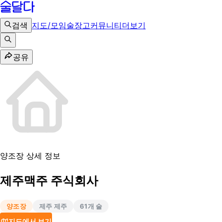
검색
지도/모임
술장고
커뮤니티
더보기
공유
양조장 상세 정보
제주맥주 주식회사
양조장
제주 제주
61
개 술
지도에서 보기