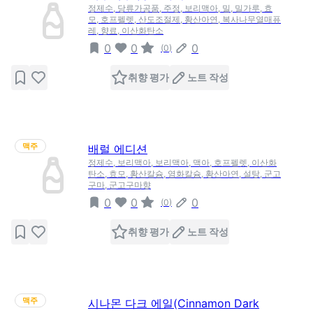
정제수, 당류가공품, 주정, 보리맥아, 밀, 밀가루, 효
모, 호프펠렛, 산도조절제, 황산아연, 복사나무열매퓨
레, 향료, 이산화탄소
0
0
0
(
0
)
취향 평가
노트 작성
맥주
배럴 에디션
정제수, 보리맥아, 보리맥아, 맥아, 호프펠렛, 이산화
탄소, 효모, 황산칼슘, 염화칼슘, 황산아연, 설탕, 군고
구마, 군고구마향
0
0
0
(
0
)
취향 평가
노트 작성
맥주
시나몬 다크 에일(Cinnamon Dark