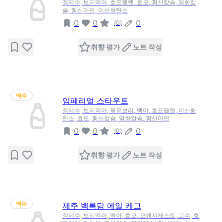
정제수, 보리맥아, 호프펠렛, 효모, 황산칼슘, 염화칼
슘, 황산아연, 이산화탄소
0
0
0
(
0
)
취향 평가
노트 작성
맥주
임페리얼 스타우트
정제수, 보리맥아, 볶은보리, 맥아, 호프펠렛, 이산화
탄소, 효모, 황산칼슘, 염화칼슘, 황산아연
0
0
0
(
0
)
취향 평가
노트 작성
맥주
제주 백록담 에일 케그
정제수, 보리맥아, 맥아, 효모, 오렌지제스트, 고수, 호