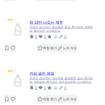
맥주
와 감탄 나오는 맥주
정제수, 보리맥아, 호프펠렛, 효모, 황산칼슘, 염화칼
슘, 황산아연, 이산화탄소
0
0
0
(
0
)
취향 평가
노트 작성
맥주
커피 골든 에일
정제수, 보리맥아, 귀리분말, 호프펠렛, 효모, 황산칼
슘, 염화칼슘, 황산아연, 볶은커피분말, 이산화탄소
0
0
0
(
0
)
취향 평가
노트 작성