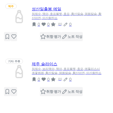
맥주
성산일출봉 에일
정제수, 맥아, 호프펠렛, 효모, 황산칼슘, 염화칼슘, 황
산아연, 이산화탄소
0
0
0
(
0
)
취향 평가
노트 작성
기타 주류
제주 슬라이스
정제수, 보리맥아, 맥아, 호프펠렛, 효모, 에둘리스시
계꽃퓌레, 황산칼슘, 염화칼슘, 황산아연, 이산화탄소
0
0
0
(
0
)
취향 평가
노트 작성