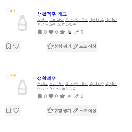
맥주
생활맥주 케그
정제수, 보리맥아, 호프펠렛, 효모, 황산칼슘, 황산아
연, 이산화탄소, 염화칼슘
0
0
0
(
0
)
취향 평가
노트 작성
맥주
생활맥주
정제수, 보리맥아, 호프펠렛, 효모, 황산칼슘, 황산아
연, 이산화탄소, 염화칼슘
0
0
0
(
0
)
취향 평가
노트 작성