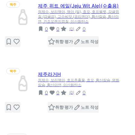
맥주
제주 위트 에일(Jeju Wit Ale)(수출용)
정제수, 보리맥아, 맥아 (밀), 효모, 호프펠렛, 감귤껍
질 (감귤피), 고수씨앗 (코리앤더), 황산칼슘, 황산아
연, 건조오렌지껍질, 이산화탄소
0
0
0
(
0
)
취향 평가
노트 작성
맥주
제주라거H
정제수, 보리맥아, 호프추출물, 효모, 황산칼슘, 염화
칼슘, 황산아연, 이산화탄소
0
0
0
(
0
)
취향 평가
노트 작성