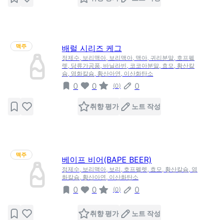
맥주
배럴 시리즈 케그
정제수, 보리맥아, 보리맥아, 맥아, 귀리분말, 호프펠
렛, 당류가공품, 바닐라빈, 코코아분말, 효모, 황산칼
슘, 염화칼슘, 황산아연, 이산화탄소
0
0
0
(
0
)
취향 평가
노트 작성
맥주
베이프 비어(BAPE BEER)
정제수, 보리맥아, 보리, 호프펠렛, 효모, 황산칼슘, 염
화칼슘, 황산아연, 이산화탄소
0
0
0
(
0
)
취향 평가
노트 작성