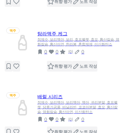
취향 평가
노트 작성
맥주
탐라맥주 케그
정제수, 보리맥아, 보리, 호프펠렛, 효모, 황산칼슘, 염
화칼슘, 황산아연, 한라봉, 혼합제제, 이산화탄소
0
0
0
(
0
)
취향 평가
노트 작성
맥주
배럴 시리즈
정제수, 보리맥아, 보리맥아, 맥아, 귀리분말, 호프펠
렛, 당류가공품, 바닐라빈, 코코아분말, 효모, 황산칼
슘, 염화칼슘, 황산아연, 이산화탄소
0
0
0
(
0
)
취향 평가
노트 작성