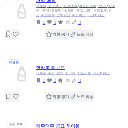
거멍 배럴
정제수, 보리맥아, 보리맥아 (흑보리맥아), 맥아 (밀맥
아), 맥아 (흑밀맥아), 보리 (흑겉보리), 호프펠렛, 효
모, 황산칼슘, 염화칼슘, 황산아연, 이산화탄소
0
0
0
(
0
)
취향 평가
노트 작성
리큐르
한라봉 리큐르
정제수, 주정, 설탕, 한라봉, 향료제제, 이산화탄소
0
0
0
(
0
)
취향 평가
노트 작성
기타 주류
제주맥주 곰표 하이볼