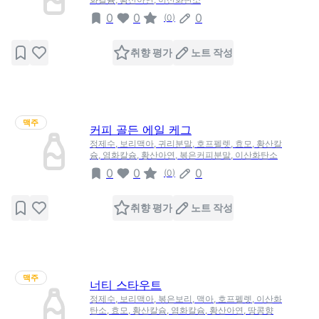
0
0
0
(
0
)
취향 평가
노트 작성
맥주
커피 골든 에일 케그
정제수, 보리맥아, 귀리분말, 호프펠렛, 효모, 황산칼
슘, 염화칼슘, 황산아연, 볶은커피분말, 이산화탄소
0
0
0
(
0
)
취향 평가
노트 작성
맥주
너티 스타우트
정제수, 보리맥아, 볶은보리, 맥아, 호프펠렛, 이산화
탄소, 효모, 황산칼슘, 염화칼슘, 황산아연, 땅콩향