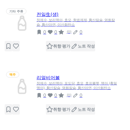
기타 주류
전일生(생)
정제수, 보리맥아, 효모, 향료제제, 황산칼슘, 염화칼
슘, 황산아연, 이산화탄소
0
0
0
(
0
)
취향 평가
노트 작성
맥주
리얼비어볼
정제수, 보리맥아, 포도당, 효모, 호프펠렛, 맥아 (흑밀
맥아), 황산칼슘, 염화칼슘, 황산아연, 이산화탄소
0
0
0
(
0
)
취향 평가
노트 작성