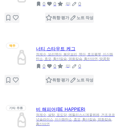
0
0
0
(
0
)
취향 평가
노트 작성
맥주
너티 스타우트 케그
정제수, 보리맥아, 볶은보리, 맥아, 호프펠렛, 이산화
탄소, 효모, 황산칼슘, 염화칼슘, 황산아연, 땅콩향
0
0
0
(
0
)
취향 평가
노트 작성
기타 주류
비 해피어(BE HAPPIER)
정제수, 설탕, 포도당, 에둘리스시계꽃퓌레, 건조코코
넛슬라이스, 이산화탄소, 효모, 황산칼슘, 염화칼슘,
황산아연