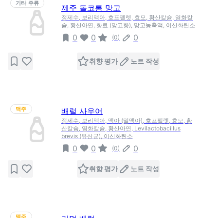
기타 주류
제주 돌코롬 망고
정제수, 보리맥아, 호프펠렛, 효모, 황산칼슘, 염화칼
슘, 황산아연, 향료 (망고향), 망고농축액, 이산화탄소
0
0
0
(
0
)
취향 평가
노트 작성
맥주
배럴 사우어
정제수, 보리맥아, 맥아 (밀맥아), 호프펠렛, 효모, 황
산칼슘, 염화칼슘, 황산아연, Levilactobacillus
brevis (유산균), 이산화탄소
0
0
0
(
0
)
취향 평가
노트 작성
맥주