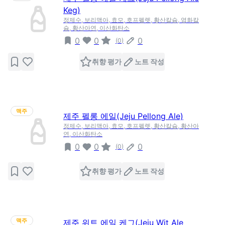
Keg)
정제수, 보리맥아, 효모, 호프펠렛, 황산칼슘, 염화칼
슘, 황산아연, 이산화탄소
0
0
0
(
0
)
취향 평가
노트 작성
맥주
제주 펠롱 에일(Jeju Pellong Ale)
정제수, 보리맥아, 효모, 호프펠렛, 황산칼슘, 황산아
연, 이산화탄소
0
0
0
(
0
)
취향 평가
노트 작성
맥주
제주 위트 에일 케그(Jeju Wit Ale