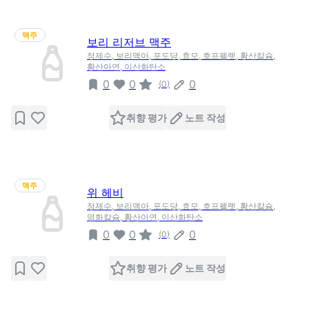
맥주
보리 리저브 맥주
정제수, 보리맥아, 포도당, 효모, 호프펠렛, 황산칼슘,
황산아연, 이산화탄소
0
0
0
(
0
)
취향 평가
노트 작성
맥주
위 헤비
정제수, 보리맥아, 포도당, 효모, 호프펠렛, 황산칼슘,
염화칼슘, 황산아연, 이산화탄소
0
0
0
(
0
)
취향 평가
노트 작성