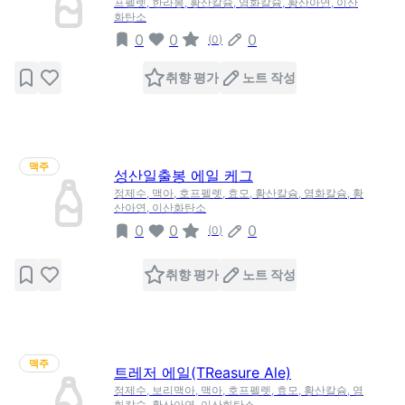
프펠렛, 한라봉, 황산칼슘, 염화칼슘, 황산아연, 이산
화탄소
0
0
0
(
0
)
취향 평가
노트 작성
맥주
성산일출봉 에일 케그
정제수, 맥아, 호프펠렛, 효모, 황산칼슘, 염화칼슘, 황
산아연, 이산화탄소
0
0
0
(
0
)
취향 평가
노트 작성
맥주
트레저 에일(TReasure Ale)
정제수, 보리맥아, 맥아, 호프펠렛, 효모, 황산칼슘, 염
화칼슘, 황산아연, 이산화탄소