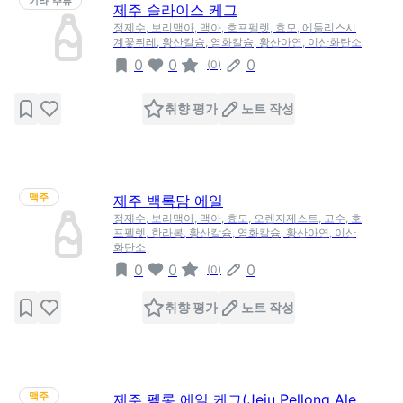
기타 주류
제주 슬라이스 케그
정제수, 보리맥아, 맥아, 호프펠렛, 효모, 에둘리스시
계꽃퓌레, 황산칼슘, 염화칼슘, 황산아연, 이산화탄소
0
0
0
(
0
)
취향 평가
노트 작성
맥주
제주 백록담 에일
정제수, 보리맥아, 맥아, 효모, 오렌지제스트, 고수, 호
프펠렛, 한라봉, 황산칼슘, 염화칼슘, 황산아연, 이산
화탄소
0
0
0
(
0
)
취향 평가
노트 작성
맥주
제주 펠롱 에일 케그(Jeju Pellong Ale