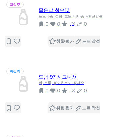
과실주
좋은날 청수12
포도과즙, 설탕, 효모, 메타중아황산칼륨
0
0
0
(
0
)
취향 평가
노트 작성
막걸리
도남 97 시그니쳐
쌀, 누룩, 정제효소제, 정제수
0
0
0
(
0
)
취향 평가
노트 작성