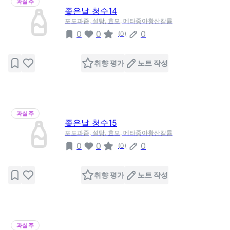
과실주
좋은날 청수14
포도과즙, 설탕, 효모, 메타중아황산칼륨
0
0
0
(
0
)
취향 평가
노트 작성
과실주
좋은날 청수15
포도과즙, 설탕, 효모, 메타중아황산칼륨
0
0
0
(
0
)
취향 평가
노트 작성
과실주