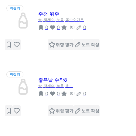
막걸리
주천 위주
쌀, 정제수, 누룩, 옥수수가루
0
0
0
(
0
)
취향 평가
노트 작성
막걸리
좋은날 수작8
쌀, 정제수, 누룩, 효모
0
0
0
(
0
)
취향 평가
노트 작성