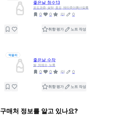
좋은날 청수13
포도과즙, 설탕, 효모, 메타중아황산칼륨
0
0
0
(
0
)
취향 평가
노트 작성
막걸리
좋은날 수작
쌀, 정제수, 누룩
0
0
0
(
0
)
취향 평가
노트 작성
구매처 정보를 알고 있나요?