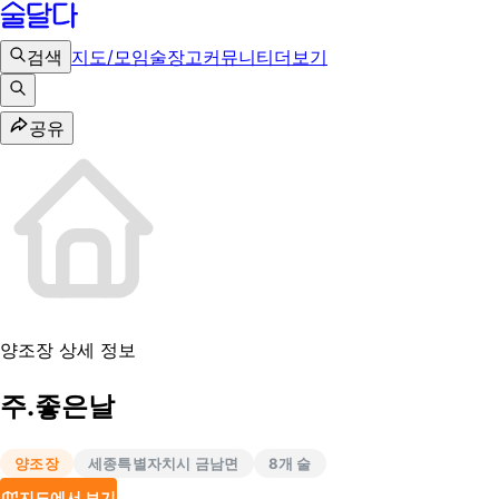
검색
지도/모임
술장고
커뮤니티
더보기
공유
양조장 상세 정보
주.좋은날
양조장
세종특별자치시 금남면
8
개 술
지도에서 보기