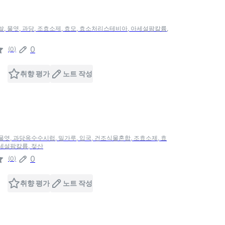
 쌀, 물엿, 과당, 조효소제, 효모, 효소처리스테비아, 아세설팜칼륨,
0
(
0
)
취향 평가
노트 작성
 물엿, 과당옥수수시럽, 밀가루, 입국, 건조식물혼합, 조효소제, 효
아세설팜칼륨, 젖산
0
(
0
)
취향 평가
노트 작성