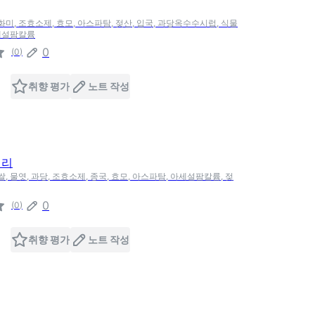
화미, 조효소제, 효모, 아스파탐, 젖산, 입국, 과당옥수수시럽, 식물
세설팜칼륨
0
(
0
)
취향 평가
노트 작성
걸리
쌀, 물엿, 과당, 조효소제, 종국, 효모, 아스파탐, 아세설팜칼륨, 젖
0
(
0
)
취향 평가
노트 작성