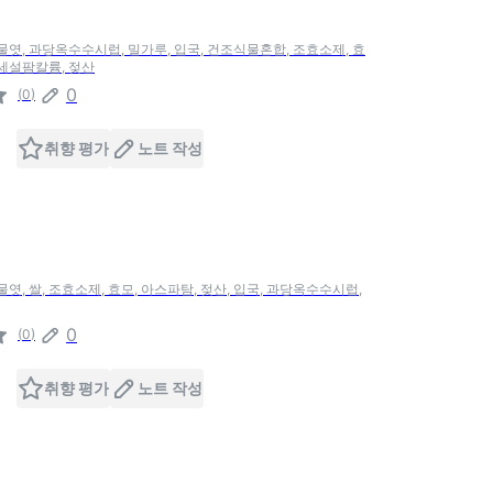
 물엿, 과당옥수수시럽, 밀가루, 입국, 건조식물혼합, 조효소제, 효
아세설팜칼륨, 젖산
0
(
0
)
취향 평가
노트 작성
물엿, 쌀, 조효소제, 효모, 아스파탐, 젖산, 입국, 과당옥수수시럽,
0
(
0
)
취향 평가
노트 작성