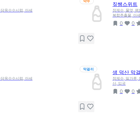
약주
짚쌩스위트
 과당옥수수시럽, 아세
정제수, 물엿, 팽
복합추출물, 아
0
0
막걸리
생 덕산 막
 과당옥수수시럽, 아세
정제수, 밀가루, 
산, 입국
0
0