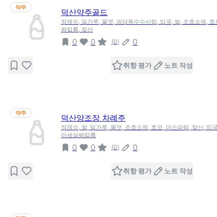
약주
덕산약주골드
정제수, 밀가루, 물엿, 과당옥수수시럽, 입국, 쌀, 조효소제, 효
팜칼륨, 젖산
0
0
0
(
0
)
취향 평가
노트 작성
약주
덕산양조장 차례주
정제수, 쌀, 밀가루, 물엿, 조효소제, 효모, 아스파탐, 젖산, 
아세설팜칼륨
0
0
0
(
0
)
취향 평가
노트 작성