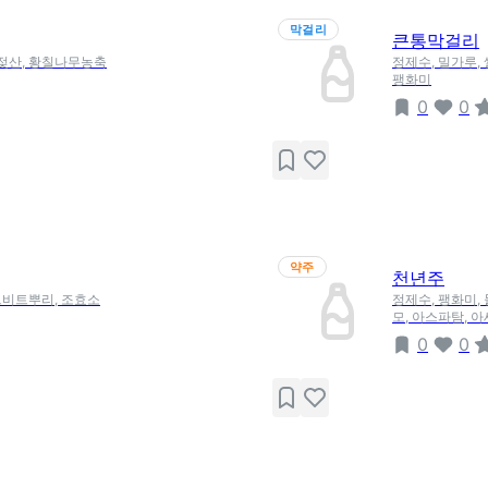
막걸리
큰통막걸리
, 젖산, 황칠나무농축
정제수, 밀가루,
팽화미
0
0
약주
천년주
레드비트뿌리, 조효소
정제수, 팽화미,
모, 아스파탐, 
0
0