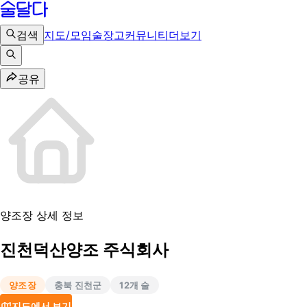
검색
지도/모임
술장고
커뮤니티
더보기
공유
양조장 상세 정보
진천덕산양조 주식회사
양조장
충북 진천군
12
개 술
지도에서 보기