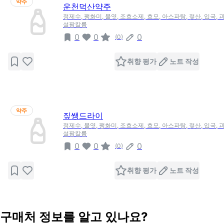
약주
운천덕산약주
정제수, 팽화미, 물엿, 조효소제, 효모, 아스파탐, 젖산, 입국,
설팜칼륨
0
0
0
(
0
)
취향 평가
노트 작성
약주
짚쌩드라이
정제수, 물엿, 팽화미, 조효소제, 효모, 아스파탐, 젖산, 입국,
설팜칼륨
0
0
0
(
0
)
취향 평가
노트 작성
구매처 정보를 알고 있나요?