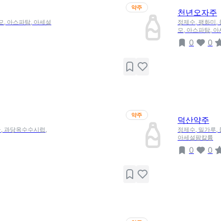
약주
천년오자주
모, 아스파탐, 아세설
정제수, 팽화미,
모, 아스파탐, 
0
0
약주
덕산약주
입국, 과당옥수수시럽,
정제수, 밀가루, 
아세설팜칼륨
0
0