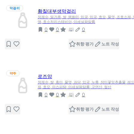
막걸리
황칠대부생막걸리
정제수, 밀가루, 쌀, 팽화미, 입국, 입국, 효모, 물엿, 조효소제
액, 효소처리스테비아, 아세설팜칼륨
0
0
0
(
0
)
취향 평가
노트 작성
약주
로즈앙
정제수, 쌀, 흑미, 물엿, 과당, 입국, 누룩, 장미꽃잎추출물, 
제, 효모, 아스파탐, 아세설팜칼륨, 구연산, 젖산
0
0
0
(
0
)
취향 평가
노트 작성