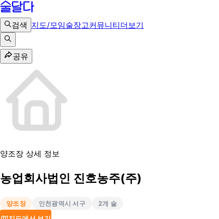
검색
지도/모임
술장고
커뮤니티
더보기
공유
양조장 상세 정보
농업회사법인 진호농주(주)
양조장
인천광역시 서구
2
개 술
지도에서 보기