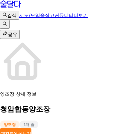
검색
지도/모임
술장고
커뮤니티
더보기
공유
양조장 상세 정보
청암합동양조장
양조장
1
개 술
지도에서 보기