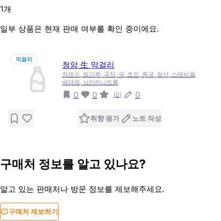
1
개
일부 상품은 현재 판매 여부를 확인 중이에요.
막걸리
청암 生 막걸리
정제수, 밀가루, 곡자, 국, 효모, 종국, 젖산, 스테비올
배당체, 삭카린나트륨
0
0
0
(
0
)
취향 평가
노트 작성
구매처 정보를 알고 있나요?
알고 있는 판매처나 방문 정보를 제보해주세요.
구매처 제보하기