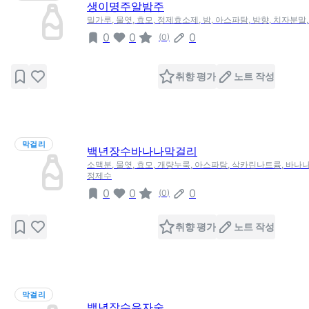
생이명주알밤주
밀가루, 물엿, 효모, 정제효소제, 밤, 아스파탐, 밤향, 치자분말
0
0
0
(
0
)
취향 평가
노트 작성
막걸리
백년장수바나나막걸리
소맥분, 물엿, 효모, 개량누룩, 아스파탐, 삭카린나트륨, 바나
정제수
0
0
0
(
0
)
취향 평가
노트 작성
막걸리
백년장수유자술