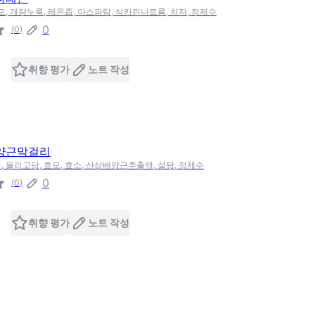
모, 개량누룩, 레몬즙, 아스파탐, 삭카린나트륨, 치자, 정제수
0
(
0
)
취향 평가
노트 작성
양근막걸리
, 올리고당, 효모, 효소, 산삼배양근추출액, 설탕, 정제수
0
(
0
)
취향 평가
노트 작성