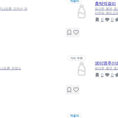
막걸리
충탁막걸리
린나트륨, 구연산, 정
밀가루, 물엿, 효
미분말, 올리고당
0
0
기타 주류
생이명주산
린나트륨, 정제수
밀가루, 물엿, 
0
0
막걸리