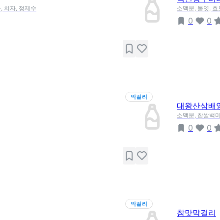
, 치자, 정제수
소맥분, 물엿, 효
0
0
막걸리
대왕산삼배
소맥분, 찹쌀백미
0
0
막걸리
참맛막걸리