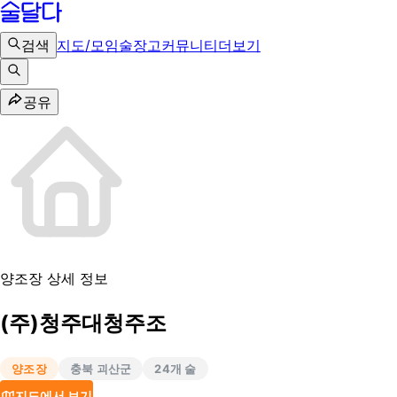
검색
지도/모임
술장고
커뮤니티
더보기
공유
양조장 상세 정보
(주)청주대청주조
양조장
충북 괴산군
24
개 술
지도에서 보기