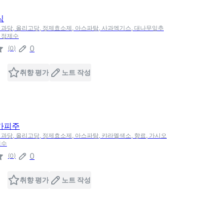
심
분, 과당, 올리고당, 정제효소제, 아스파탐, 사과엑기스, 대나무잎추
, 정제수
0
(
0
)
취향 평가
노트 작성
가피주
, 과당, 올리고당, 정제효소제, 아스파탐, 캬라멜색소, 향료, 가시오
제수
0
(
0
)
취향 평가
노트 작성