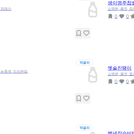
생이명주찹
, 정제수
소맥분, 물엿, 
0
0
막걸리
옛술진땡이
나농축액, 치자분말,
소맥분, 물엿, 
0
0
막걸리
백년장수비