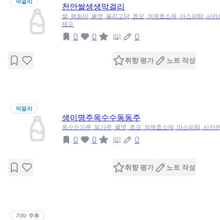
막걸리
천안쌀생생막걸리
쌀, 팽화미, 물엿, 올리고당, 효모, 정제효소제, 아스파탐, 사카
제수
0
0
0
(
0
)
취향 평가
노트 작성
막걸리
생이명주옥수수동동주
옥수수가루, 밀가루, 물엿, 효모, 정제효소제, 아스파탐, 사카
0
0
0
(
0
)
취향 평가
노트 작성
기타 주류