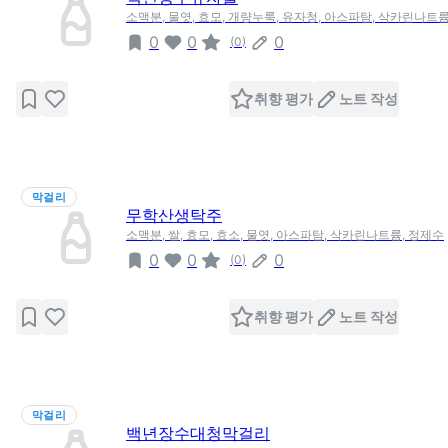
소맥분, 물엿, 효모, 개량누룩, 유자청, 아스파탐, 삭카린나트륨
0
0
0
(
0
)
취향 평가
노트 작성
막걸리
무학산생탁주
소맥분, 쌀, 효모, 효소, 물엿, 아스파탐, 삭카린나트륨, 정제수
0
0
0
(
0
)
취향 평가
노트 작성
막걸리
백년장수대청막걸리