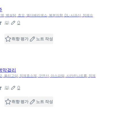
주
액, 백설탕, 효모, 엘더베리색소, 복분자향, DL-사과산, 정제수
0
(
0
)
취향 평가
노트 작성
생막걸리
효모, 올리고당, 정제효소제, 구연산, 아스파탐, 사카린나트륨, 정제
0
(
0
)
취향 평가
노트 작성