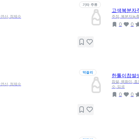
기타 주류
고색복분자
구연산, 정제수
주정, 복분자농축
0
0
막걸리
한톨이찹쌀
찹쌀, 팽화미, 
구연산, 정제수
수, 입국
0
0