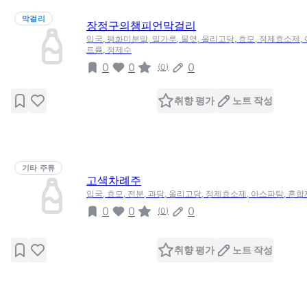
막걸리
장정구의챔피언막걸리
입국, 팽화미분말, 밀가루, 물엿, 올리고당, 효모, 정제효소제,
트륨, 정제수
0
0
0
(
0
)
취향 평가
노트 작성
기타 주류
고색차례주
입국, 효모, 전분, 과당, 올리고당, 정제효소제, 아스파탐, 혼
0
0
0
(
0
)
취향 평가
노트 작성