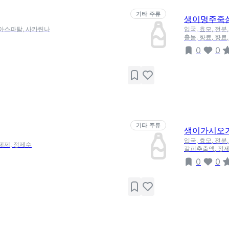
기타 주류
생이명주죽
 아스파탐, 사카린나
입국, 효모, 전
출물, 향료, 향료
0
0
기타 주류
생이가시오
입국, 효모, 전분
합제제, 정제수
갈피추출액, 정
0
0