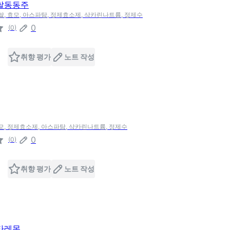
쌀동동주
찹쌀, 효모, 아스파탐, 정제효소제, 삭카린나트륨, 정제수
0
(
0
)
취향 평가
노트 작성
효모, 정제효소제, 아스파탐, 삭카린나트륨, 정제수
0
(
0
)
취향 평가
노트 작성
타레몬