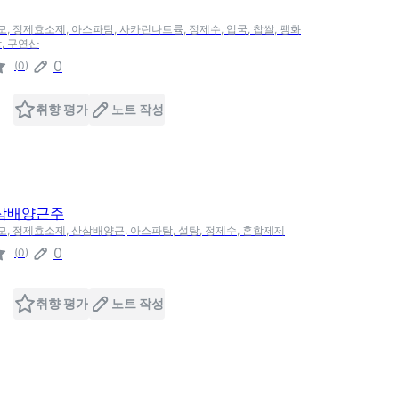
모, 정제효소제, 아스파탐, 사카린나트륨, 정제수, 입국, 찹쌀, 팽화
, 구연산
0
(
0
)
취향 평가
노트 작성
삼배양근주
효모, 정제효소제, 산삼배양근, 아스파탐, 설탕, 정제수, 혼합제제
0
(
0
)
취향 평가
노트 작성