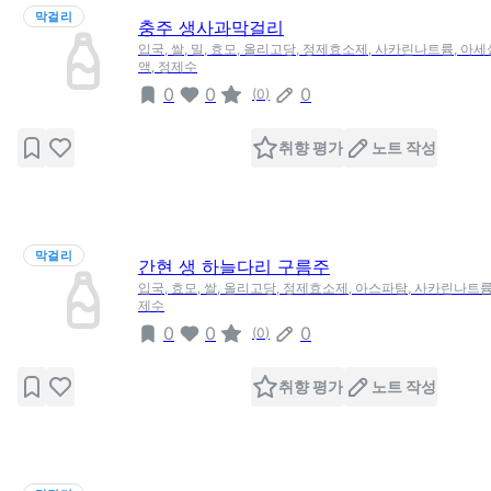
막걸리
충주 생사과막걸리
입국, 쌀, 밀, 효모, 올리고당, 정제효소제, 사카린나트륨, 아
액, 정제수
0
0
0
(
0
)
취향 평가
노트 작성
막걸리
간현 생 하늘다리 구름주
입국, 효모, 쌀, 올리고당, 정제효소제, 아스파탐, 사카린나트륨
제수
0
0
0
(
0
)
취향 평가
노트 작성