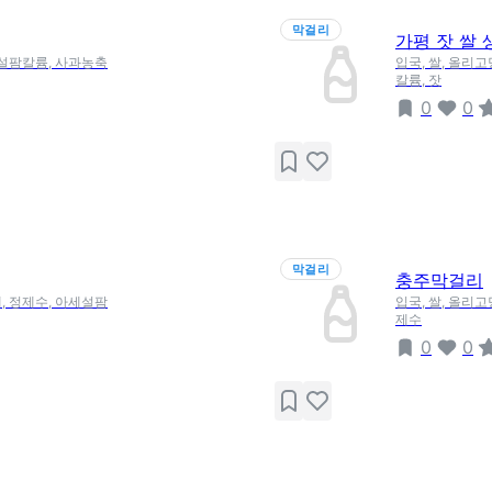
막걸리
가평 잣 쌀
세설팜칼륨, 사과농축
입국, 쌀, 올리
칼륨, 잣
0
0
막걸리
충주막걸리
, 정제수, 아세설팜
입국, 쌀, 올리
제수
0
0