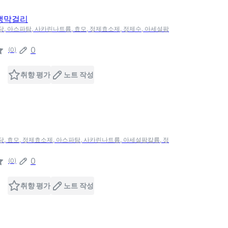
 생막걸리
고당, 아스파탐, 사카린나트륨, 효모, 정제효소제, 정제수, 아세설팜
0
(
0
)
취향 평가
노트 작성
고당, 효모, 정제효소제, 아스파탐, 사카린나트륨, 아세설팜칼륨, 정
0
(
0
)
취향 평가
노트 작성