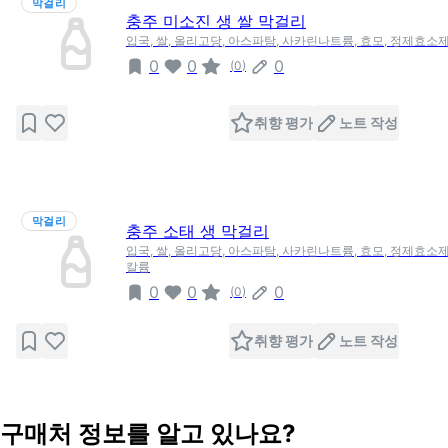
막걸리
충주 미소진 생 쌀 막걸리
입국, 쌀, 올리고당, 아스파탐, 사카린나트륨, 효모, 정제효소제
0
0
0
(
0
)
취향 평가
노트 작성
막걸리
충주 소태 생 막걸리
입국, 쌀, 올리고당, 아스파탐, 사카린나트륨, 효모, 정제효소제
칼륨
0
0
0
(
0
)
취향 평가
노트 작성
구매처 정보를 알고 있나요?