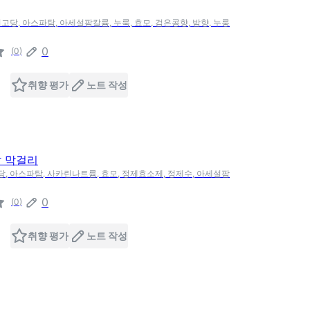
올리고당, 아스파탐, 아세설팜칼륨, 누룩, 효모, 검은콩향, 밤향, 누룽
0
(
0
)
취향 평가
노트 작성
쌀 막걸리
고당, 아스파탐, 사카린나트륨, 효모, 정제효소제, 정제수, 아세설팜
0
(
0
)
취향 평가
노트 작성