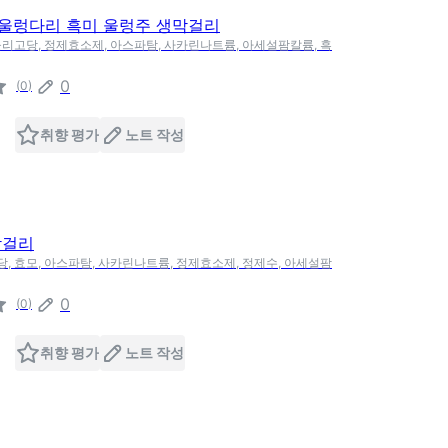
울렁다리 흑미 울렁주 생막걸리
, 올리고당, 정제효소제, 아스파탐, 사카린나트륨, 아세설팜칼륨, 흑
0
(
0
)
취향 평가
노트 작성
막걸리
고당, 효모, 아스파탐, 사카린나트륨, 정제효소제, 정제수, 아세설팜
0
(
0
)
취향 평가
노트 작성