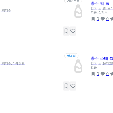
기타 주류
충주 밤 술
입국, 쌀, 밤, 
, 정제수
지향, 정제수
0
0
막걸리
충주 소태 
, 정제수, 아세설팜
입국, 쌀, 올리
칼륨
0
0