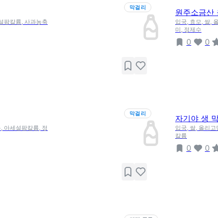
막걸리
원주소금산 
세설팜칼륨, 사과농축
입국, 효모, 쌀
미, 정제수
0
0
막걸리
자기야 생 
, 아세설팜칼륨, 정
입국, 쌀, 올리
칼륨
0
0