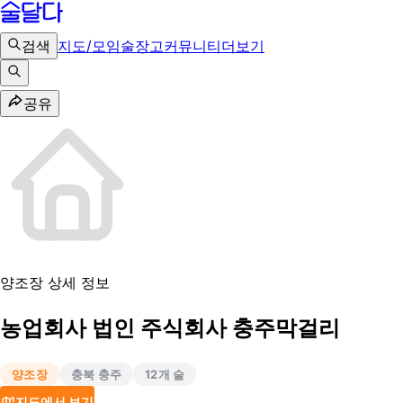
검색
지도/모임
술장고
커뮤니티
더보기
공유
양조장 상세 정보
농업회사 법인 주식회사 충주막걸리
양조장
충북 충주
12
개 술
지도에서 보기