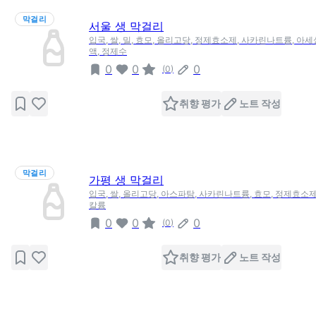
막걸리
서울 생 막걸리
입국, 쌀, 밀, 효모, 올리고당, 정제효소제, 사카린나트륨, 아
액, 정제수
0
0
0
(
0
)
취향 평가
노트 작성
막걸리
가평 생 막걸리
입국, 쌀, 올리고당, 아스파탐, 사카린나트륨, 효모, 정제효소제
칼륨
0
0
0
(
0
)
취향 평가
노트 작성