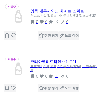
과실주
영동 제무시와인 화이트 스위트
청포도, 백설탕, 효모, 메타중아황산칼륨, 소브산칼륨
0
0
0
(
0
)
취향 평가
노트 작성
과실주
코리아엘리트와인스위트11
포도열매, 설탕, 효모, 메타중아황산칼륨, 소르빈산칼
륨
0
0
0
(
0
)
취향 평가
노트 작성