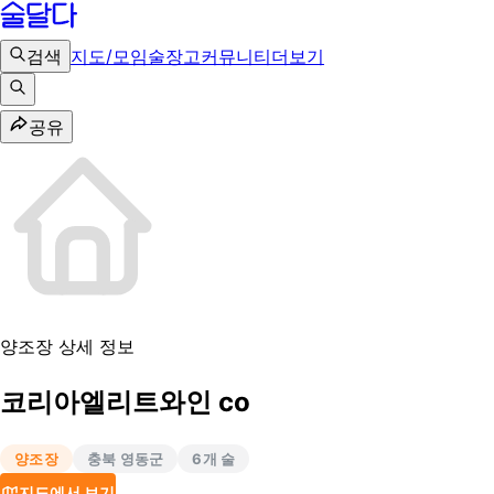
검색
지도/모임
술장고
커뮤니티
더보기
공유
양조장 상세 정보
코리아엘리트와인 co
양조장
충북 영동군
6
개 술
지도에서 보기