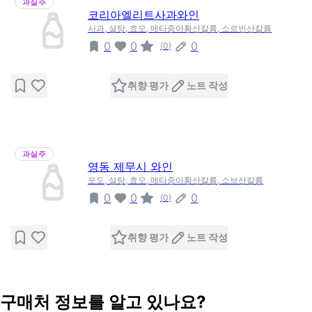
과실주
코리아엘리트사과와인
사과, 설탕, 효모, 메타중아황산칼륨, 소르빈산칼륨
0
0
0
(
0
)
취향 평가
노트 작성
과실주
영동 제무시 와인
포도, 설탕, 효모, 메타중아황산칼륨, 소브산칼륨
0
0
0
(
0
)
취향 평가
노트 작성
구매처 정보를 알고 있나요?