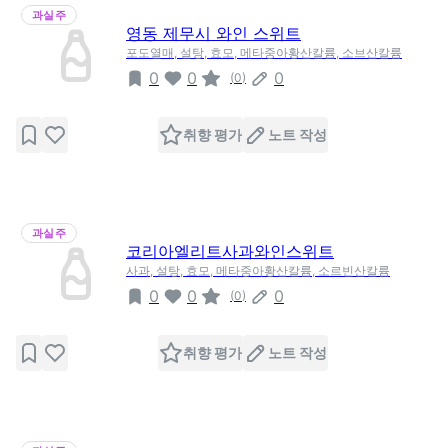
과실주
영동 제무시 와인 스위트
포도열매, 설탕, 효모, 메타중아황산칼륨, 소브산칼륨
0
0
0
(
0
)
취향 평가
노트 작성
과실주
코리아엘리트사과와인스위트
사과, 설탕, 효모, 메타중아황산칼륨, 소르빈산칼륨
0
0
0
(
0
)
취향 평가
노트 작성